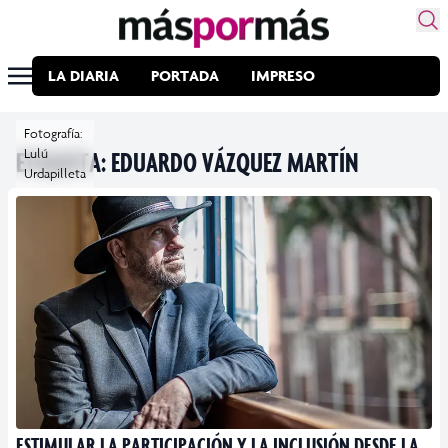
LA DIARIA
PORTADA
IMPRESO
Fotografía:
ETIQUETA:
Lulú
EDUARDO VÁZQUEZ MARTÍN
Urdapilleta
ESTIMULAR LA PARTICIPACIÓN Y LA INCLUSIÓN DESDE LA