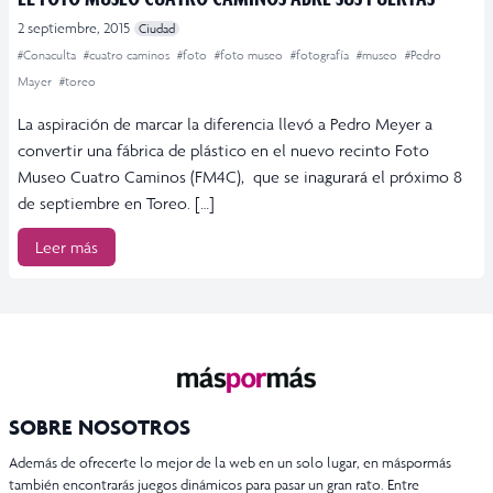
2 septiembre, 2015
Ciudad
#Conaculta
#cuatro caminos
#foto
#foto museo
#fotografía
#museo
#Pedro
Mayer
#toreo
La aspiración de marcar la diferencia llevó a Pedro Meyer a
convertir una fábrica de plástico en el nuevo recinto Foto
Museo Cuatro Caminos (FM4C), que se inagurará el próximo 8
de septiembre en Toreo. […]
Leer más
SOBRE NOSOTROS
Además de ofrecerte lo mejor de la web en un solo lugar, en máspormás
también encontrarás juegos dinámicos para pasar un gran rato. Entre