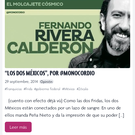
“LOS DOS MÉXICOS”, POR @MONOCORDIO
29 septiembre, 2014
Opinión
#franquicias
#Frida
#gobierno federal
#México
#Zócalo
(cuento con efecto déjà vù) Como las dos Fridas, los dos
Méxicos están conectados por un lazo de sangre. En uno de
ellos manda Peña Nieto y da la impresión de que su poder […]
Leer más