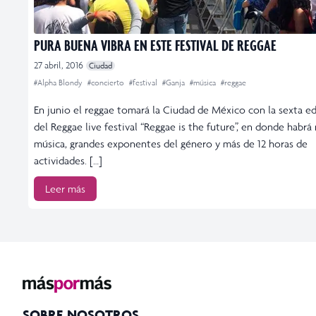
PURA BUENA VIBRA EN ESTE FESTIVAL DE REGGAE
27 abril, 2016
Ciudad
#Alpha Blondy
#concierto
#festival
#Ganja
#música
#reggae
En junio el reggae tomará la Ciudad de México con la sexta e
del Reggae live festival “Reggae is the future”, en donde habr
música, grandes exponentes del género y más de 12 horas de
actividades. […]
Leer más
SOBRE NOSOTROS