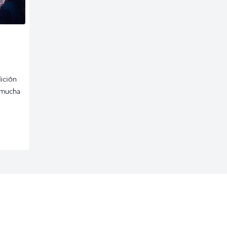
dición
á mucha