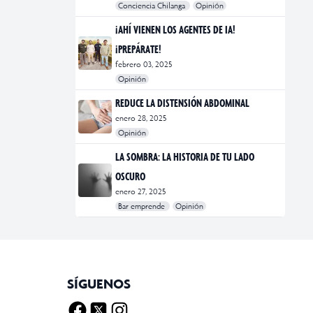
Conciencia Chilanga
Opinión
#bienestar
#Opinión
#Principal
¡AHÍ VIENEN LOS AGENTES DE IA!
¡PREPÁRATE!
febrero 03, 2025
Opinión
#Bar Emprende
#Opinión
#Principal
REDUCE LA DISTENSIÓN ABDOMINAL
enero 28, 2025
Opinión
#bienestar
#Opinión
#Principal
#Salud
LA SOMBRA: LA HISTORIA DE TU LADO
OSCURO
enero 27, 2025
Bar emprende
Opinión
#Bar Emprende
#CDMX
#marketing
SÍGUENOS