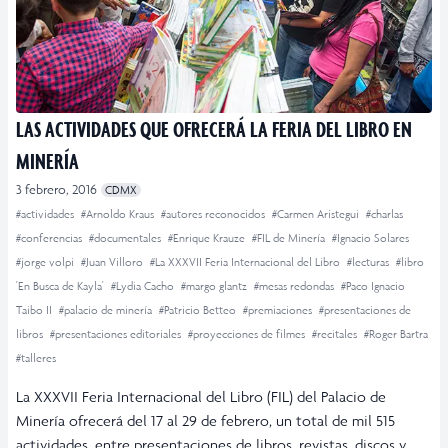
LAS ACTIVIDADES QUE OFRECERÁ LA FERIA DEL LIBRO EN
MINERÍA
3 febrero, 2016
CDMX
#actividades
#Arnoldo Kraus
#autores reconocidos
#Carmen Aristegui
#charlas
#conferencias
#documentales
#Enrique Krauze
#FIL de Minería
#Ignacio Solares
#jorge volpi
#Juan Villoro
#La XXXVII Feria Internacional del Libro
#lecturas
#libro
'En Busca de Kayla'
#Lydia Cacho
#margo glantz
#mesas redondas
#Paco Ignacio
Taibo II
#palacio de minería
#Patricio Betteo
#premiaciones
#presentaciones de
libros
#presentaciones editoriales
#proyecciones de filmes
#recitales
#Roger Bartra
#talleres
La XXXVII Feria Internacional del Libro (FIL) del Palacio de
Minería ofrecerá del 17 al 29 de febrero, un total de mil 515
actividades, entre presentaciones de libros, revistas, discos y