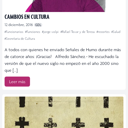
CAMBIOS EN CULTURA
12 diciembre, 2016
GDL
#funcionarios
#funciones
#jorge volpi
#Rafael Tovar y de Teresa
#recortes
#Salud
#Secretaria de Cultura
A todos con quienes he enviado Señales de Humo durante más
de catorce años: ¡Gracias! Alfredo Sánchez.- He escuchado la
versión de que el nuevo siglo no empezó en el año 2000 sino
que […]
Leer más