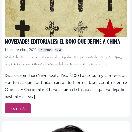
NOVEDADES EDITORIALES: EL ROJO QUE DEFINE A CHINA
14 septiembre, 2016
Entérate
GDL
#A detalle
#Dios es rojo
#Examen de mi padre
#Felipe Fernández-Armesto
#jorge
volpi
#Liao Yiwu
#literatura
#NovedadesEditoriales
#Un pie en el río
Dios es rojo Liao Yiwu Sexto Piso $300 La censura y la represión
son temas que continúan causando fuertes desencuentros entre
Oriente y Occidente. China es uno de los países que ha dejado
bastante claras […]
Leer más