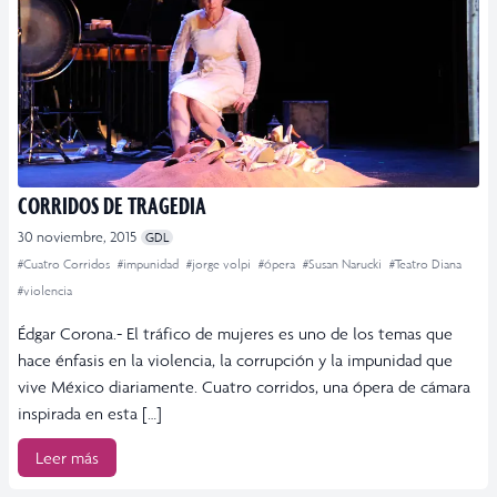
CORRIDOS DE TRAGEDIA
30 noviembre, 2015
GDL
#Cuatro Corridos
#impunidad
#jorge volpi
#ópera
#Susan Narucki
#Teatro Diana
#violencia
Édgar Corona.- El tráfico de mujeres es uno de los temas que
hace énfasis en la violencia, la corrupción y la impunidad que
vive México diariamente. Cuatro corridos, una ópera de cámara
inspirada en esta […]
Leer más