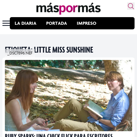
LA DIARIA
PORTADA
IMPRESO
ETIQUETA:
LITTLE MISS SUNSHINE
_DSC7896.NEF
RUBY SPARKS: UNA CHICK FLICK PARA ESCRITORES