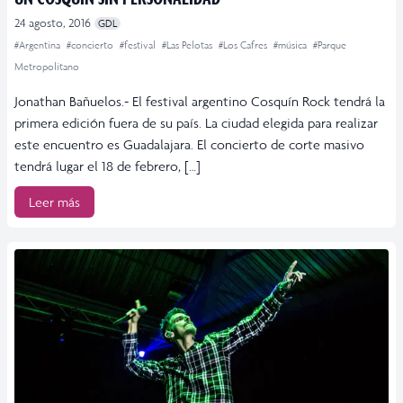
24 agosto, 2016
GDL
#Argentina
#concierto
#festival
#Las Pelotas
#Los Cafres
#música
#Parque
Metropolitano
Jonathan Bañuelos.- El festival argentino Cosquín Rock tendrá la
primera edición fuera de su país. La ciudad elegida para realizar
este encuentro es Guadalajara. El concierto de corte masivo
tendrá lugar el 18 de febrero, […]
Leer más