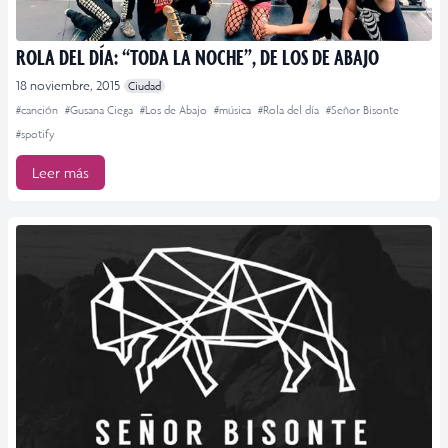
ROLA DEL DÍA: “TODA LA NOCHE”, DE LOS DE ABAJO
18 noviembre, 2015
Ciudad
#canción
#Gusana Ciega
#Los de Abajo
#música
#Rola del día
#Señor Bisonte
#spotify
Leer más