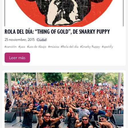
ROLA DEL DÍA: “THING OF GOLD”, DE SNARKY PUPPY
25 noviembre, 2015
Ciudad
#canción
#jazz
#Los de Abajo
#música
#Rola del día
#Snarky Puppy
#spotify
Leer más