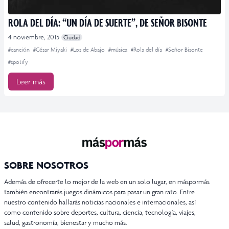
ROLA DEL DÍA: “UN DÍA DE SUERTE”, DE SEÑOR BISONTE
4 noviembre, 2015
Ciudad
#canción
#César Miyaki
#Los de Abajo
#música
#Rola del día
#Señor Bisonte
#spotify
Leer más
SOBRE NOSOTROS
Además de ofrecerte lo mejor de la web en un solo lugar, en máspormás
también encontrarás juegos dinámicos para pasar un gran rato. Entre
nuestro contenido hallarás noticias nacionales e internacionales, así
como contenido sobre deportes, cultura, ciencia, tecnología, viajes,
salud, gastronomía, bienestar y mucho más.