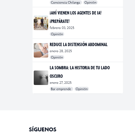
Conciencia Chilanga
Opinión
#bienestar
#Opinión
#Principal
¡AHÍ VIENEN LOS AGENTES DE IA!
¡PREPÁRATE!
febrero 03, 2025
Opinión
#Bar Emprende
#Opinión
#Principal
REDUCE LA DISTENSIÓN ABDOMINAL
enero 28, 2025
Opinión
#bienestar
#Opinión
#Principal
#Salud
LA SOMBRA: LA HISTORIA DE TU LADO
OSCURO
enero 27, 2025
Bar emprende
Opinión
#Bar Emprende
#CDMX
#marketing
SÍGUENOS