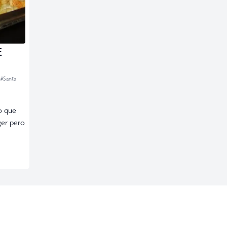
E
#Santa
o que
ger pero