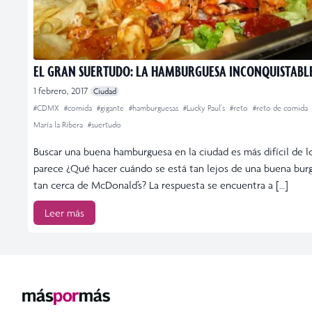
EL GRAN SUERTUDO: LA HAMBURGUESA INCONQUISTABL
1 febrero, 2017
Ciudad
#CDMX
#comida
#gigante
#hamburguesas
#Lucky Paul's
#reto
#reto de comida
María la Ribera
#suertudo
Buscar una buena hamburguesa en la ciudad es más difícil de l
parece ¿Qué hacer cuándo se está tan lejos de una buena bur
tan cerca de McDonald’s? La respuesta se encuentra a […]
Leer más