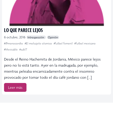
LO QUE PARECE LEJOS
6 octubre, 2016
Introspección
Opinión
#@monocordio
#El molcajete cósmico
#futbol femenil
#futbol mexicano
#Mexicable
#sub17
Desde el Reino Hachemita de Jordania, México parece lejos
pero no lo está tanto. Ayer en la madrugada, por ejemplo,
mientras peleaba encarnizadamente contra el insomnio
provocado por tomar todo el día café jordano con […]
Leer más