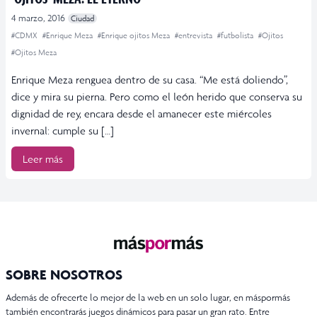
4 marzo, 2016
Ciudad
#CDMX
#Enrique Meza
#Enrique ojitos Meza
#entrevista
#futbolista
#Ojitos
#Ojitos Meza
Enrique Meza renguea dentro de su casa. “Me está doliendo”,
dice y mira su pierna. Pero como el león herido que conserva su
dignidad de rey, encara desde el amanecer este miércoles
invernal: cumple su […]
Leer más
SOBRE NOSOTROS
Además de ofrecerte lo mejor de la web en un solo lugar, en máspormás
también encontrarás juegos dinámicos para pasar un gran rato. Entre