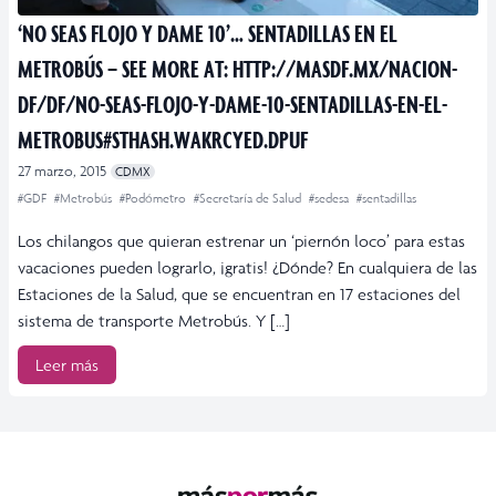
‘NO SEAS FLOJO Y DAME 10’… SENTADILLAS EN EL
METROBÚS – SEE MORE AT: HTTP://MASDF.MX/NACION-
DF/DF/NO-SEAS-FLOJO-Y-DAME-10-SENTADILLAS-EN-EL-
METROBUS#STHASH.WAKRCYED.DPUF
27 marzo, 2015
CDMX
#GDF
#Metrobús
#Podómetro
#Secretaría de Salud
#sedesa
#sentadillas
Los chilangos que quieran estrenar un ‘piernón loco’ para estas
vacaciones pueden lograrlo, ¡gratis! ¿Dónde? En cualquiera de las
Estaciones de la Salud, que se encuentran en 17 estaciones del
sistema de transporte Metrobús. Y […]
Leer más