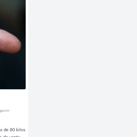
igación
s de 80 kilos
o de venta