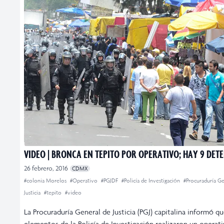
VIDEO | BRONCA EN TEPITO POR OPERATIVO; HAY 9 DET
26 febrero, 2016
CDMX
#colonia Morelos
#Operativo
#PGJDF
#Policía de Investigación
#Procuraduría Ge
Justicia
#tepito
#video
La Procuraduría General de Justicia (PGJ) capitalina informó q
elementos de la Policía de Investigación realizaron un operati