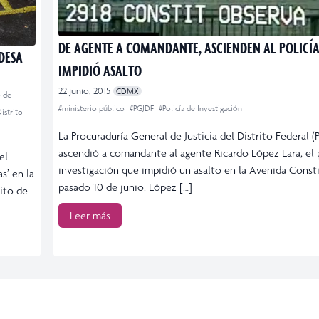
DE AGENTE A COMANDANTE, ASCIENDEN AL POLICÍ
DESA
IMPIDIÓ ASALTO
22 junio, 2015
CDMX
o de
#ministerio público
#PGJDF
#Policía de Investigación
istrito
La Procuraduría General de Justicia del Distrito Federal (
ascendió a comandante al agente Ricardo López Lara, el 
el
investigación que impidió un asalto en la Avenida Const
s’ en la
pasado 10 de junio. López […]
ito de
Leer más