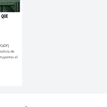
A QUE
PGJDF)
policía de
ituyentes el