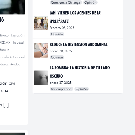
Conciencia Chilanga
Opinión
#bienestar
#Opinión
#Principal
¡AHÍ VIENEN LOS AGENTES DE IA!
16
¡PREPÁRATE!
febrero 03, 2025
Opinión
 México
#agresión
#Bar Emprende
#Opinión
#Principal
#CDMX
#ciudad
REDUCE LA DISTENSIÓN ABDOMINAL
#multa
enero 28, 2025
curaduría General
Opinión
#bienestar
#Opinión
#Principal
#Salud
jadores
#video
LA SOMBRA: LA HISTORIA DE TU LADO
OSCURO
ón civil
enero 27, 2025
Bar emprende
Opinión
 una
#Bar Emprende
#CDMX
#marketing
e
n […]