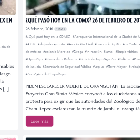
EX EN
¿QUÉ PASÓ HOY EN LA CDMX? 26 DE FEBRERO DE 20
26 febrero, 2016
CDMX
#¿Qué pasó hoy en la CDMX?
#Aeropuerto Internacional de la Ciudad de
#AICM
#alejandra guzmán
#Asociación Civil
#barrio de Tepito
#cantante
licía de
de méxico
#colonia Morelos
#Droga
#infracción
#Jambi
#limpia vidrios
#Operativo
#Paseo de la Reforma
#Policía de Investigación
#Policías
#Pro
nsables
de Justicia
#Secretaría de Seguridad Pública
#tepito
#Torre Mayor
#traba
llazgo
#Zoológico de Chapultepec
la
PIDEN ESCLARECER MUERTE DE ORANGUTÁN La asociaci
s […]
Proyecto Gran Simio México convocó a los ciudadanos a
protesta para exigir que las autoridades del Zoológico d
Chapultepec esclarezcan la muerte de Jambi, el orangutá
Leer más