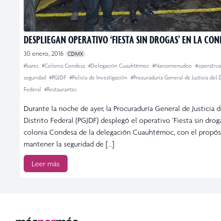
DESPLIEGAN OPERATIVO ‘FIESTA SIN DROGAS’ EN LA CON
30 enero, 2016
CDMX
#bares
#Colonia Condesa
#Delegación Cuauhtémoc
#Narcomenudeo
#operativ
seguridad
#PGJDF
#Policía de Investigación
#Procuraduría General de Justicia del D
Federal
#Restaurantes
Durante la noche de ayer, la Procuraduría General de Justicia d
Distrito Federal (PGJDF) desplegó el operativo ‘Fiesta sin droga
colonia Condesa de la delegación Cuauhtémoc, con el propós
mantener la seguridad de […]
Leer más