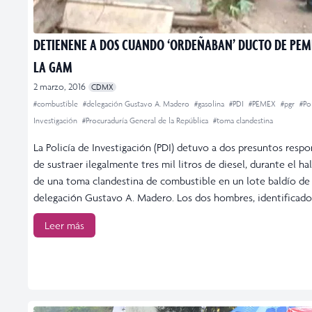
DETIENENE A DOS CUANDO ‘ORDEÑABAN’ DUCTO DE PEM
LA GAM
2 marzo, 2016
CDMX
#combustible
#delegación Gustavo A. Madero
#gasolina
#PDI
#PEMEX
#pgr
#Po
Investigación
#Procuraduría General de la República
#toma clandestina
La Policía de Investigación (PDI) detuvo a dos presuntos respo
de sustraer ilegalmente tres mil litros de diesel, durante el ha
de una toma clandestina de combustible en un lote baldío de 
delegación Gustavo A. Madero. Los dos hombres, identificado
Leer más