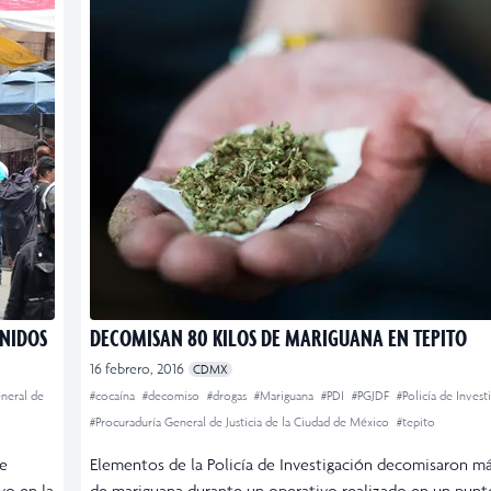
ENIDOS
DECOMISAN 80 KILOS DE MARIGUANA EN TEPITO
16 febrero, 2016
CDMX
neral de
#cocaína
#decomiso
#drogas
#Mariguana
#PDI
#PGJDF
#Policía de Invest
#Procuraduría General de Justicia de la Ciudad de México
#tepito
ue
Elementos de la Policía de Investigación decomisaron má
vo en la
de mariguana durante un operativo realizado en un punt