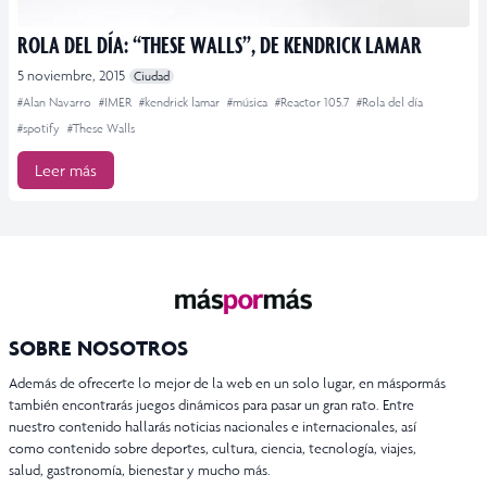
ROLA DEL DÍA: “THESE WALLS”, DE KENDRICK LAMAR
5 noviembre, 2015
Ciudad
#Alan Navarro
#IMER
#kendrick lamar
#música
#Reactor 105.7
#Rola del día
#spotify
#These Walls
Leer más
SOBRE NOSOTROS
Además de ofrecerte lo mejor de la web en un solo lugar, en máspormás
también encontrarás juegos dinámicos para pasar un gran rato. Entre
nuestro contenido hallarás noticias nacionales e internacionales, así
como contenido sobre deportes, cultura, ciencia, tecnología, viajes,
salud, gastronomía, bienestar y mucho más.