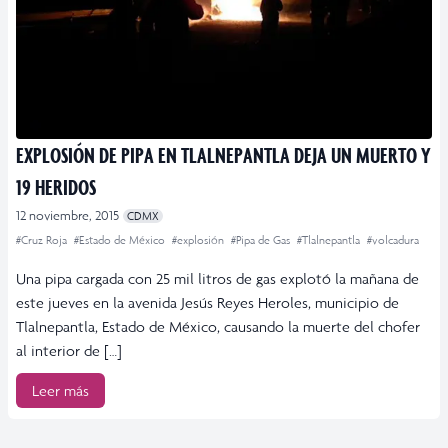
EXPLOSIÓN DE PIPA EN TLALNEPANTLA DEJA UN MUERTO Y
19 HERIDOS
12 noviembre, 2015
CDMX
#Cruz Roja
#Estado de México
#explosión
#Pipa de Gas
#Tlalnepantla
#volcadura
Una pipa cargada con 25 mil litros de gas explotó la mañana de
este jueves en la avenida Jesús Reyes Heroles, municipio de
Tlalnepantla, Estado de México, causando la muerte del chofer
al interior de […]
Leer más