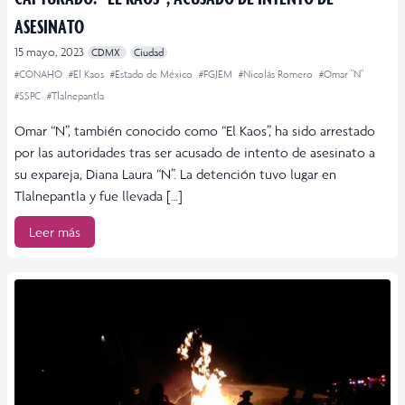
ASESINATO
15 mayo, 2023
CDMX
Ciudad
#CONAHO
#El Kaos
#Estado de México
#FGJEM
#Nicolás Romero
#Omar "N"
#SSPC
#Tlalnepantla
Omar “N”, también conocido como “El Kaos”, ha sido arrestado
por las autoridades tras ser acusado de intento de asesinato a
su expareja, Diana Laura “N”. La detención tuvo lugar en
Tlalnepantla y fue llevada […]
Leer más