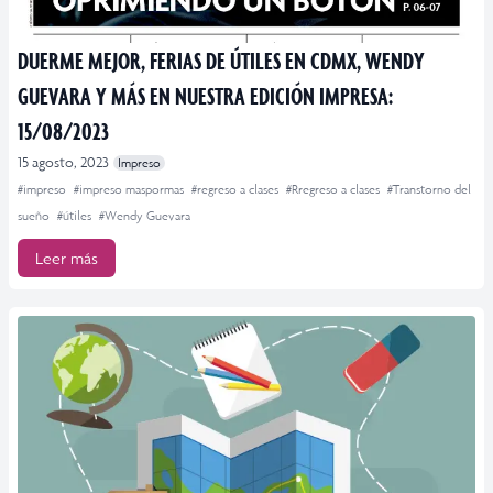
DUERME MEJOR, FERIAS DE ÚTILES EN CDMX, WENDY
GUEVARA Y MÁS EN NUESTRA EDICIÓN IMPRESA:
15/08/2023
15 agosto, 2023
Impreso
#impreso
#impreso maspormas
#regreso a clases
#Rregreso a clases
#Transtorno del
sueño
#útiles
#Wendy Guevara
Leer más