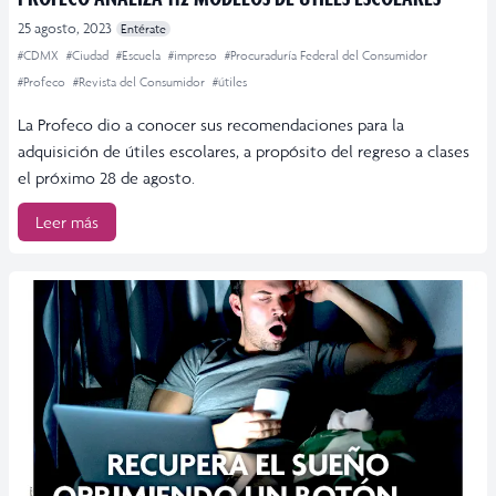
25 agosto, 2023
Entérate
#CDMX
#Ciudad
#Escuela
#impreso
#Procuraduría Federal del Consumidor
#Profeco
#Revista del Consumidor
#útiles
La Profeco dio a conocer sus recomendaciones para la
adquisición de útiles escolares, a propósito del regreso a clases
el próximo 28 de agosto.
Leer más