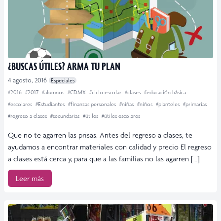
¿BUSCAS ÚTILES? ARMA TU PLAN
4 agosto, 2016
Especiales
#2016
#2017
#alumnos
#CDMX
#ciclo escolar
#clases
#educación básica
#escolares
#Estudiantes
#finanzas personales
#niñas
#niños
#planteles
#primarias
#regreso a clases
#secundarias
#útiles
#útiles escolares
Que no te agarren las prisas. Antes del regreso a clases, te
ayudamos a encontrar materiales con calidad y precio El regreso
a clases está cerca y, para que a las familias no las agarren […]
Leer más