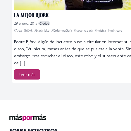
LA MEJOR BJÖRK
29 enero, 2015
Ciudad
#Arca
#björk
#black lake
#ColumnaGuía
#haxan cloack
#música
#vulnicura
Pobre Björk. Algún delincuente puso a circular en Internet su
disco, “Vulnicura”, meses antes de que se pusiera a la venta. Si
embargo, tras escuchar el disco, este robo y el subsecuente 
de […]
Leer más
SOBRE NOSOTROS