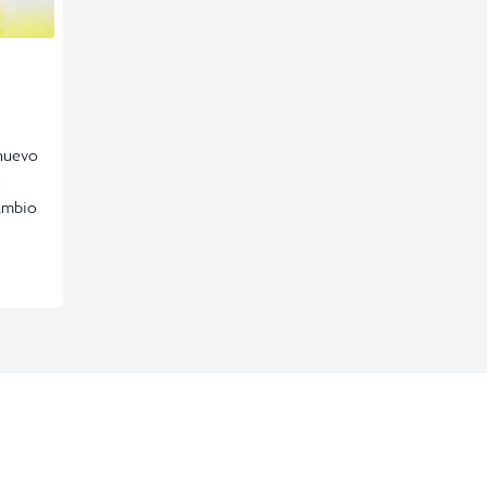
 nuevo
n
cambio