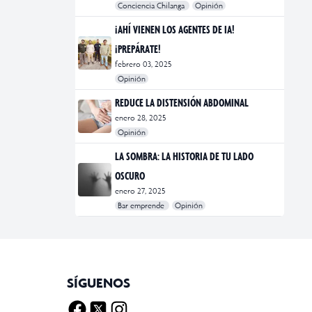
Conciencia Chilanga
Opinión
#bienestar
#Opinión
#Principal
¡AHÍ VIENEN LOS AGENTES DE IA!
¡PREPÁRATE!
febrero 03, 2025
Opinión
#Bar Emprende
#Opinión
#Principal
REDUCE LA DISTENSIÓN ABDOMINAL
enero 28, 2025
Opinión
#bienestar
#Opinión
#Principal
#Salud
LA SOMBRA: LA HISTORIA DE TU LADO
OSCURO
enero 27, 2025
Bar emprende
Opinión
#Bar Emprende
#CDMX
#marketing
SÍGUENOS