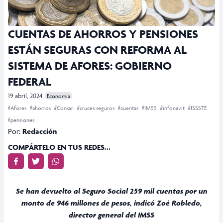
CUENTAS DE AHORROS Y PENSIONES
ESTÁN SEGURAS CON REFORMA AL
SISTEMA DE AFORES: GOBIERNO
FEDERAL
19 abril, 2024
Economia
#Afores
#ahorros
#Consar.
#cruces seguros
#cuentas
#IMSS
#infonavit
#ISSSTE
#pensiones
Por:
Redacción
COMPÁRTELO EN TUS REDES...
Se han devuelto al Seguro Social 259 mil cuentas por un
monto de 946 millones de pesos, indicó Zoé Robledo,
director general del IMSS