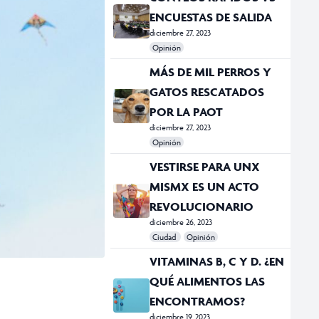
ENCUESTAS DE SALIDA
diciembre 27, 2023
Opinión
#Conteos Rápidos
#Elecciones
#encuestas de salida
MÁS DE MIL PERROS Y
GATOS RESCATADOS
POR LA PAOT
diciembre 27, 2023
Opinión
#gatos
#PAOT
#perros
#rescatados
VESTIRSE PARA UNX
MISMX ES UN ACTO
REVOLUCIONARIO
diciembre 26, 2023
Ciudad
Opinión
#Estilo Manifiesto
#moda
VITAMINAS B, C Y D. ¿EN
QUÉ ALIMENTOS LAS
ENCONTRAMOS?
diciembre 19, 2023