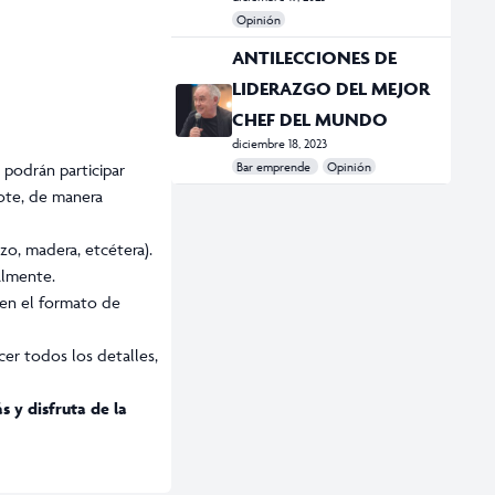
Opinión
#minerales
#Vitaminas
ANTILECCIONES DE
LIDERAZGO DEL MEJOR
CHEF DEL MUNDO
diciembre 18, 2023
Bar emprende
Opinión
 podrán participar
#Bar Emprende
#chef
lote, de manera
zo, madera, etcétera).
almente.
n en el formato de
cer todos los detalles,
ás
y disfruta de la