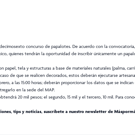
 decimosexto concurso de papalotes. De acuerdo con la convocatoria,
éxico, quienes tendrán la oportunidad de inscribir únicamente un papa
 papel, tela y estructuras a base de materiales naturales (palma, carri
 caso de que se realicen decorados, estos deberán ejecutarse artesan
ebrero, a las 15:00 horas; deberán proporcionar los datos que se indica
tregarlo en la sede del MAP.
btendrá 20 mil pesos; el segundo, 15 mil y el tercero, 10 mil. Para cono
ones, tips y noticias, suscríbete a nuestro newsletter de
Másporm