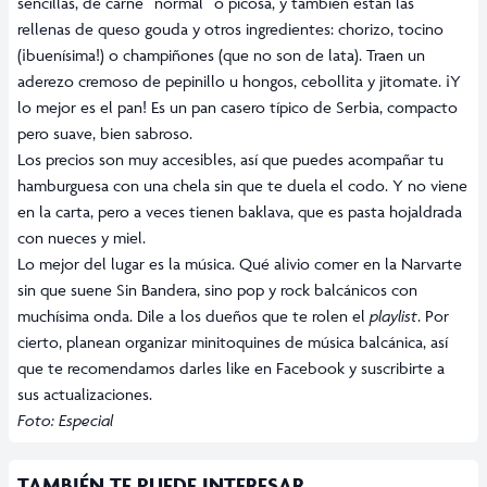
sencillas, de carne “normal” o picosa, y también están las
rellenas de queso gouda y otros ingredientes: chorizo, tocino
(¡buenísima!) o champiñones (que no son de lata). Traen un
aderezo cremoso de pepinillo u hongos, cebollita y jitomate. ¡Y
lo mejor es el pan! Es un pan casero típico de Serbia, compacto
pero suave, bien sabroso.
Los precios son muy accesibles, así que puedes acompañar tu
hamburguesa con una chela sin que te duela el codo. Y no viene
en la carta, pero a veces tienen baklava, que es pasta hojaldrada
con nueces y miel.
Lo mejor del lugar es la música. Qué alivio comer en la Narvarte
sin que suene Sin Bandera, sino pop y rock balcánicos con
muchísima onda. Dile a los dueños que te rolen el
playlist
. Por
cierto, planean organizar minitoquines de música balcánica, así
que te recomendamos darles like en Facebook y suscribirte a
sus actualizaciones.
Foto: Especial
TAMBIÉN TE PUEDE INTERESAR...