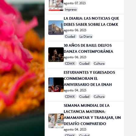
agosto 07, 2023
Impreso
LA DIARIA: LAS NOTICIAS QUE
DEBES SABER SOBRE LA CDMX
agosto 06, 2023
Ciudad
La Diaria
30 AÑOS DE BAILE: DELFOS
DANZA CONTEMPORÁNEA
agosto 06, 2023
CDMX
Ciudad
Cultura
ESTUDIANTES Y EGRESADOS
CONMEMORAN EL
ANIVERSARIO DE LA ENAH
agosto 04, 2023
CDMX
Ciudad
Cultura
SEMANA MUNDIAL DE LA
LACTANCIA MATERNA:
AMAMANTAR Y TRABAJAR, UN
DESAFÍO COMPARTIDO
agosto 04, 2023
CDMX
Ciudad