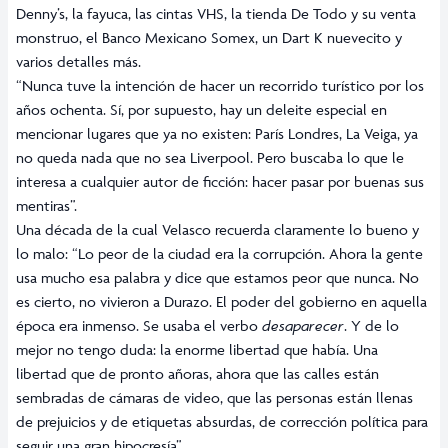
Denny’s, la fayuca, las cintas VHS, la tienda De Todo y su venta
monstruo, el Banco Mexicano Somex, un Dart K nuevecito y
varios detalles más.
“Nunca tuve la intención de hacer un recorrido turístico por los
años ochenta. Sí, por supuesto, hay un deleite especial en
mencionar lugares que ya no existen: París Londres, La Veiga, ya
no queda nada que no sea Liverpool. Pero buscaba lo que le
interesa a cualquier autor de ficción: hacer pasar por buenas sus
mentiras”.
Una década de la cual Velasco recuerda claramente lo bueno y
lo malo: “Lo peor de la ciudad era la corrupción. Ahora la gente
usa mucho esa palabra y dice que estamos peor que nunca. No
es cierto, no vivieron a Durazo. El poder del gobierno en aquella
época era inmenso. Se usaba el verbo
desaparecer
. Y de lo
mejor no tengo duda: la enorme libertad que había. Una
libertad que de pronto añoras, ahora que las calles están
sembradas de cámaras de video, que las personas están llenas
de prejuicios y de etiquetas absurdas, de corrección política para
seguir una gran hipocresía”.