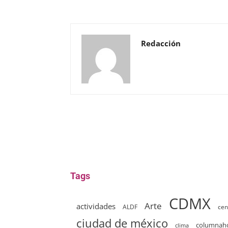
Redacción
Tags
CDMX
Arte
actividades
ALDF
cen
ciudad de méxico
columna
clima