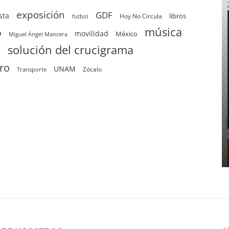
exposición
GDF
sta
Hoy No Circula
libros
futbol
música
o
movilidad
México
Miguel Ángel Mancera
solución del crucigrama
d
tro
UNAM
Zócalo
Transporte