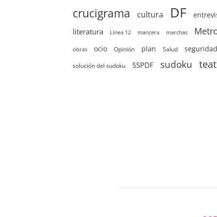
DF
crucigrama
cultura
entrevi
Metr
literatura
Línea 12
mancera
marchas
ocio
plan
segurida
Opinión
Salud
obras
sudoku
tea
SSPDF
solución del sudoku