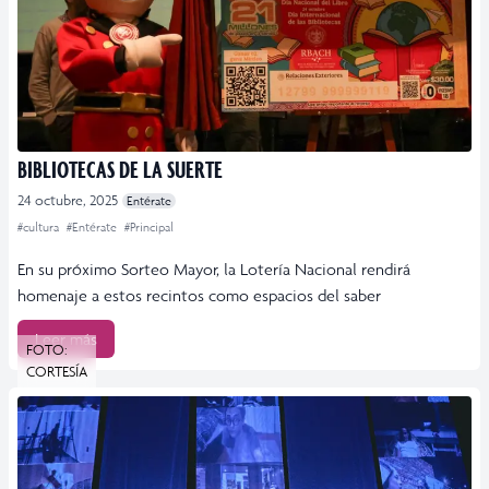
BIBLIOTECAS DE LA SUERTE
24 octubre, 2025
Entérate
#cultura
#Entérate
#Principal
En su próximo Sorteo Mayor, la Lotería Nacional rendirá
homenaje a estos recintos como espacios del saber
Leer más
FOTO:
CORTESÍA