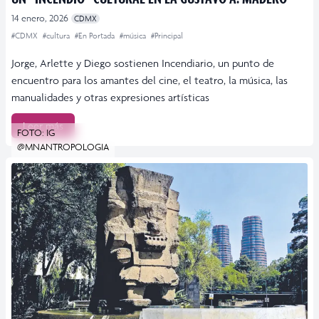
14 enero, 2026
CDMX
#CDMX
#cultura
#En Portada
#música
#Principal
Jorge, Arlette y Diego sostienen Incendiario, un punto de
encuentro para los amantes del cine, el teatro, la música, las
manualidades y otras expresiones artísticas
Leer más
FOTO: IG
@MNANTROPOLOGIA