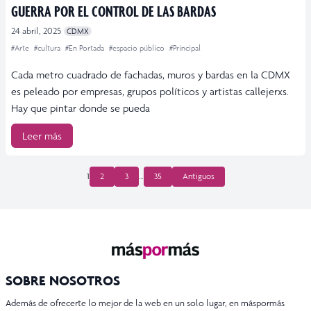
GUERRA POR EL CONTROL DE LAS BARDAS
24 abril, 2025
CDMX
#Arte
#cultura
#En Portada
#espacio público
#Principal
Cada metro cuadrado de fachadas, muros y bardas en la CDMX
es peleado por empresas, grupos políticos y artistas callejerxs.
Hay que pintar donde se pueda
Leer más
PAGINACIÓN
1
2
3
…
35
Antiguos
DE
ENTRADAS
SOBRE NOSOTROS
Además de ofrecerte lo mejor de la web en un solo lugar, en máspormás