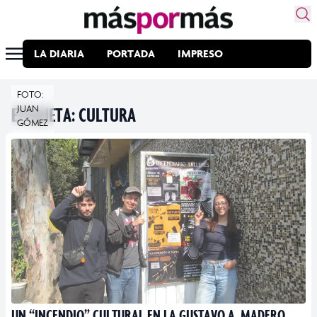
LA DIARIA
PORTADA
IMPRESO
FOTO:
ETIQUETA:
JUAN
CULTURA
GÓMEZ
UN “INCENDIO” CULTURAL EN LA GUSTAVO A. MADERO