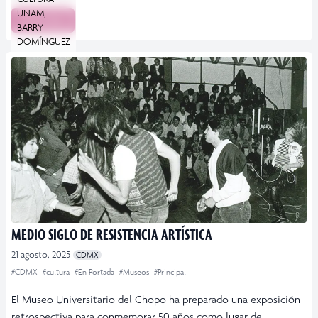
UNAM,
Leer más
BARRY
DOMÍNGUEZ
MEDIO SIGLO DE RESISTENCIA ARTÍSTICA
21 agosto, 2025
CDMX
#CDMX
#cultura
#En Portada
#Museos
#Principal
El Museo Universitario del Chopo ha preparado una exposición
retrospectiva para conmemorar 50 años como lugar de