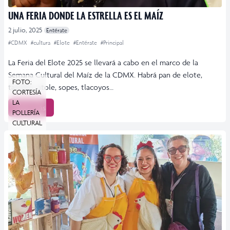
UNA FERIA DONDE LA ESTRELLA ES EL MAÍZ
2 julio, 2025
Entérate
#CDMX
#cultura
#Elote
#Entérate
#Principal
La Feria del Elote 2025 se llevará a cabo en el marco de la
Semana Cultural del Maíz de la CDMX. Habrá pan de elote,
FOTO:
tamales, atole, sopes, tlacoyos…
CORTESÍA
LA
Leer más
POLLERÍA
CULTURAL