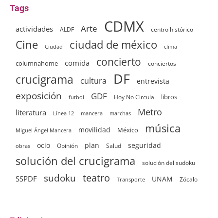
Tags
CDMX
Arte
actividades
ALDF
centro histórico
ciudad de méxico
Cine
clima
Ciudad
concierto
comida
columnahome
conciertos
DF
crucigrama
cultura
entrevista
exposición
GDF
Hoy No Circula
libros
futbol
Metro
literatura
Línea 12
mancera
marchas
música
movilidad
México
Miguel Ángel Mancera
ocio
plan
seguridad
Opinión
Salud
obras
solución del crucigrama
solución del sudoku
sudoku
teatro
SSPDF
UNAM
Zócalo
Transporte