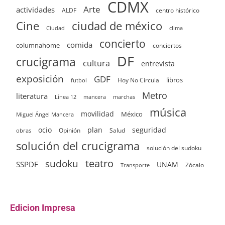
CDMX
Arte
actividades
ALDF
centro histórico
ciudad de méxico
Cine
clima
Ciudad
concierto
comida
columnahome
conciertos
DF
crucigrama
cultura
entrevista
exposición
GDF
Hoy No Circula
libros
futbol
Metro
literatura
Línea 12
mancera
marchas
música
movilidad
México
Miguel Ángel Mancera
ocio
plan
seguridad
Opinión
Salud
obras
solución del crucigrama
solución del sudoku
sudoku
teatro
SSPDF
UNAM
Zócalo
Transporte
Edicion Impresa