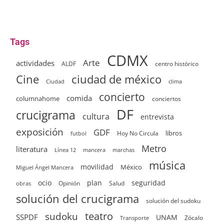
Tags
CDMX
Arte
actividades
ALDF
centro histórico
ciudad de méxico
Cine
clima
Ciudad
concierto
comida
columnahome
conciertos
DF
crucigrama
cultura
entrevista
exposición
GDF
Hoy No Circula
libros
futbol
Metro
literatura
Línea 12
mancera
marchas
música
movilidad
México
Miguel Ángel Mancera
ocio
plan
seguridad
Opinión
Salud
obras
solución del crucigrama
solución del sudoku
sudoku
teatro
SSPDF
UNAM
Zócalo
Transporte