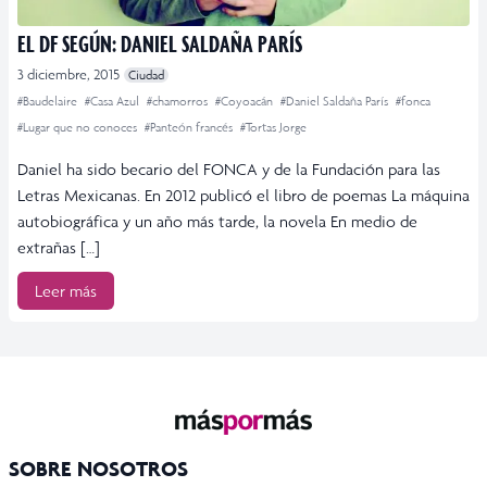
EL DF SEGÚN: DANIEL SALDAÑA PARÍS
3 diciembre, 2015
Ciudad
#Baudelaire
#Casa Azul
#chamorros
#Coyoacán
#Daniel Saldaña París
#fonca
#Lugar que no conoces
#Panteón francés
#Tortas Jorge
Daniel ha sido becario del FONCA y de la Fundación para las
Letras Mexicanas. En 2012 publicó el libro de poemas La máquina
autobiográfica y un año más tarde, la novela En medio de
extrañas […]
Leer más
SOBRE NOSOTROS