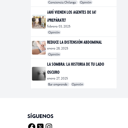
Conciencia Chilanga
Opinión
#bienestar
#Opinión
#Principal
¡AHÍ VIENEN LOS AGENTES DE IA!
¡PREPÁRATE!
febrero 03, 2025
Opinión
#Bar Emprende
#Opinión
#Principal
REDUCE LA DISTENSIÓN ABDOMINAL
enero 28, 2025
Opinión
#bienestar
#Opinión
#Principal
#Salud
LA SOMBRA: LA HISTORIA DE TU LADO
OSCURO
enero 27, 2025
Bar emprende
Opinión
#Bar Emprende
#CDMX
#marketing
SÍGUENOS