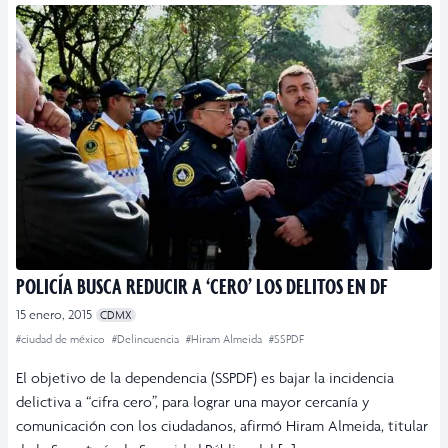
POLICÍA BUSCA REDUCIR A ‘CERO’ LOS DELITOS EN DF
15 enero, 2015
CDMX
#ciudad de méxico
#Delincuencia
#Hiram Almeida
#SSPDF
El objetivo de la dependencia (SSPDF) es bajar la incidencia
delictiva a “cifra cero”, para lograr una mayor cercanía y
comunicación con los ciudadanos, afirmó Hiram Almeida, titular