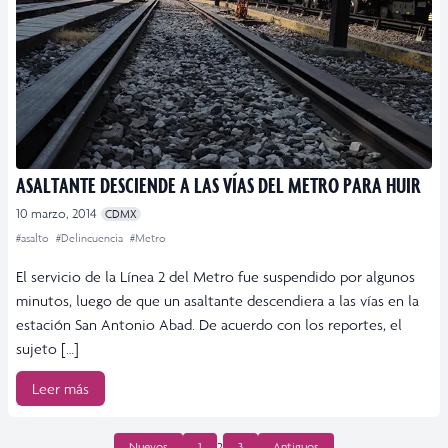
ASALTANTE DESCIENDE A LAS VÍAS DEL METRO PARA HUIR
10 marzo, 2014
CDMX
#asalto
#Delincuencia
#Metro
El servicio de la Línea 2 del Metro fue suspendido por algunos
minutos, luego de que un asaltante descendiera a las vías en la
estación San Antonio Abad. De acuerdo con los reportes, el
sujeto […]
Leer más
PAGINACIÓN
Nuevos
1
2
3
Antiguos