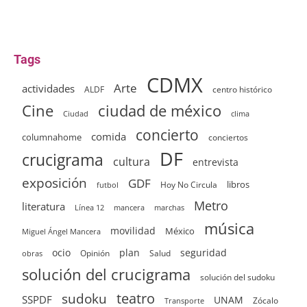
Tags
CDMX
Arte
actividades
ALDF
centro histórico
ciudad de méxico
Cine
clima
Ciudad
concierto
comida
columnahome
conciertos
DF
crucigrama
cultura
entrevista
exposición
GDF
Hoy No Circula
libros
futbol
Metro
literatura
Línea 12
mancera
marchas
música
movilidad
México
Miguel Ángel Mancera
ocio
plan
seguridad
Opinión
Salud
obras
solución del crucigrama
solución del sudoku
sudoku
teatro
SSPDF
UNAM
Zócalo
Transporte