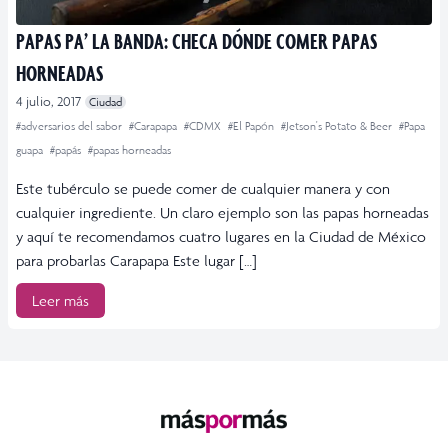
PAPAS PA’ LA BANDA: CHECA DÓNDE COMER PAPAS
HORNEADAS
4 julio, 2017
Ciudad
#adversarios del sabor
#Carapapa
#CDMX
#El Papón
#Jetson's Potato & Beer
#Papa
guapa
#papás
#papas horneadas
Este tubérculo se puede comer de cualquier manera y con
cualquier ingrediente. Un claro ejemplo son las papas horneadas
y aquí te recomendamos cuatro lugares en la Ciudad de México
para probarlas Carapapa Este lugar […]
Leer más