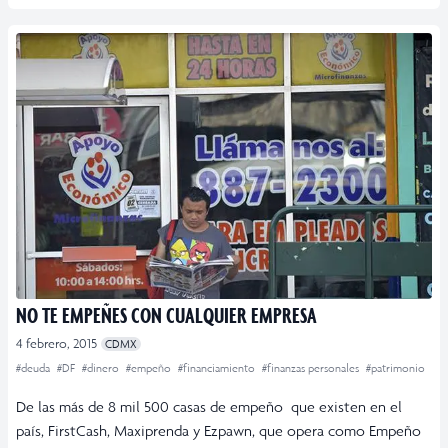
NO TE EMPEÑES CON CUALQUIER EMPRESA
4 febrero, 2015
CDMX
#deuda
#DF
#dinero
#empeño
#financiamiento
#finanzas personales
#patrimonio
De las más de 8 mil 500 casas de empeño que existen en el
país, FirstCash, Maxiprenda y Ezpawn, que opera como Empeño