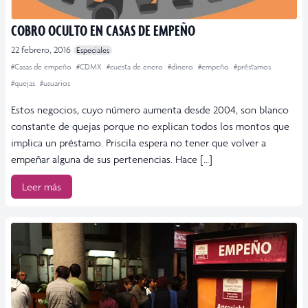
COBRO OCULTO EN CASAS DE EMPEÑO
22 febrero, 2016
Especiales
#Casas de empeño
#CDMX
#cuesta de enero
#dinero
#empeño
#préstamos
#quejas
#usuarios
Estos negocios, cuyo número aumenta desde 2004, son blanco
constante de quejas porque no explican todos los montos que
implica un préstamo. Priscila espera no tener que volver a
empeñar alguna de sus pertenencias. Hace […]
Leer más