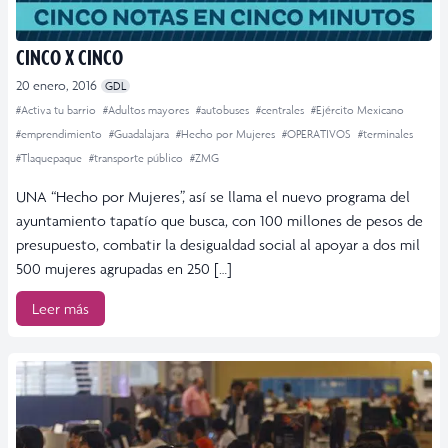
CINCO X CINCO
20 enero, 2016
GDL
#Activa tu barrio
#Adultos mayores
#autobuses
#centrales
#Ejército Mexicano
#emprendimiento
#Guadalajara
#Hecho por Mujeres
#OPERATIVOS
#terminales
#Tlaquepaque
#transporte público
#ZMG
UNA “Hecho por Mujeres”, así se llama el nuevo programa del
ayuntamiento tapatío que busca, con 100 millones de pesos de
presupuesto, combatir la desigualdad social al apoyar a dos mil
500 mujeres agrupadas en 250 […]
Leer más