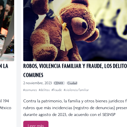
N LA
ROBOS, VIOLENCIA FAMILIAR Y FRAUDE, LOS DELIT
COMUNES
2 noviembre, 2023
CDMX
Ciudad
#comunes
#delitos
#fraude
#violencia familiar
il 194
Contra la patrimonio, la familia y otros bienes jurídicos 
 México
rubros que más incidencias (registro de denuncias) prese
durante agosto de 2023, de acuerdo con el SESNSP
Leer más