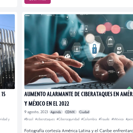
 15
AUMENTO ALARMANTE DE CIBERATAQUES EN AMÉR
Y MÉXICO EN EL 2022
9 agosto, 2023
Agenda
CDMX
Ciudad
ridad y
#Brasil
#ciberataques
#Ciberseguridad
#Colombia
#fraude
#México
#per
Fotografía cortesía América Latina y el Caribe enfrentar