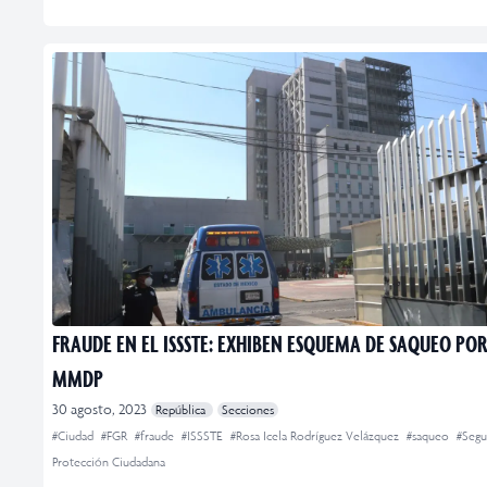
FRAUDE EN EL ISSSTE: EXHIBEN ESQUEMA DE SAQUEO POR
MMDP
30 agosto, 2023
República
Secciones
#Ciudad
#FGR
#fraude
#ISSSTE
#Rosa Icela Rodríguez Velázquez
#saqueo
#Segu
Protección Ciudadana