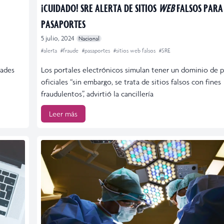
¡CUIDADO! SRE ALERTA DE SITIOS
WEB
FALSOS PARA
PASAPORTES
5 julio, 2024
Nacional
#alerta
#fraude
#pasaportes
#sitios web falsos
#SRE
dades
Los portales electrónicos simulan tener un dominio de p
oficiales “sin embargo, se trata de sitios falsos con fines
fraudulentos”, advirtió la cancillería
Leer más