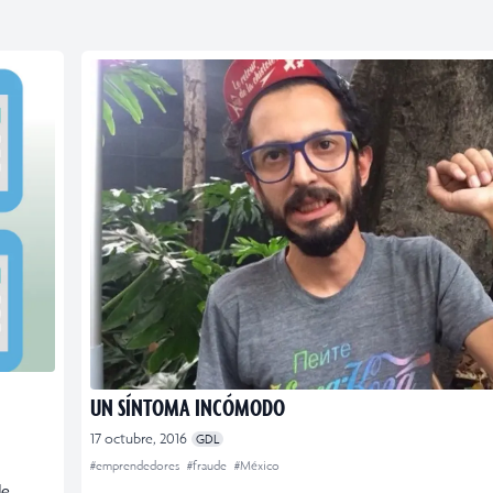
UN SÍNTOMA INCÓMODO
17 octubre, 2016
GDL
#emprendedores
#fraude
#México
de