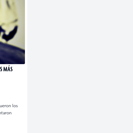
OS MÁS
fueron los
ntaron