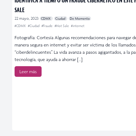
SALE
22 mayo, 2023
CDMX
Ciudad
De Momento
#CDMX
#Ciudad
#fraude
#Hot Sale
#internet
Fotografía: Cortesía Algunas recomendaciones para navegar d
manera segura en internet y evitar ser víctima de los llamados
“ciberdelincuentes”. La vida avanza a pasos agigantados, a la pa
tecnología, que ayuda a ahorrar […]
Leer más