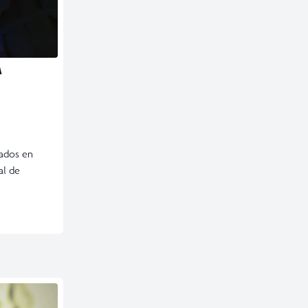
A
sados en
al de