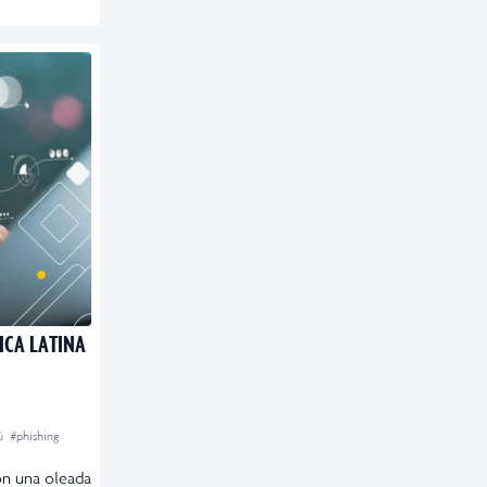
ICA LATINA
ú
#phishing
on una oleada