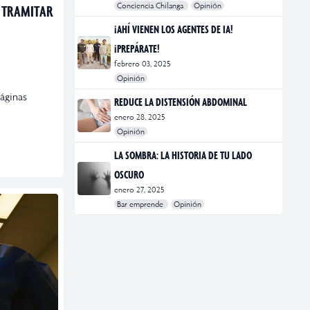
Conciencia Chilanga
Opinión
 TRAMITAR
#bienestar
#Opinión
#Principal
¡AHÍ VIENEN LOS AGENTES DE IA!
¡PREPÁRATE!
febrero 03, 2025
Opinión
#Bar Emprende
#Opinión
#Principal
áginas
REDUCE LA DISTENSIÓN ABDOMINAL
enero 28, 2025
Opinión
#bienestar
#Opinión
#Principal
#Salud
LA SOMBRA: LA HISTORIA DE TU LADO
OSCURO
enero 27, 2025
Bar emprende
Opinión
#Bar Emprende
#CDMX
#marketing