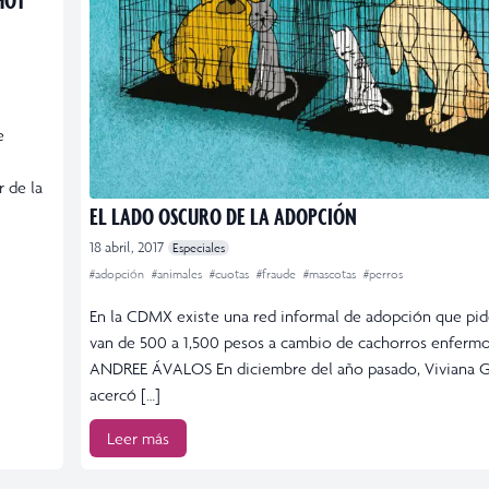
e
r de la
EL LADO OSCURO DE LA ADOPCIÓN
18 abril, 2017
Especiales
#adopción
#animales
#cuotas
#fraude
#mascotas
#perros
En la CDMX existe una red informal de adopción que pi
van de 500 a 1,500 pesos a cambio de cachorros enferm
ANDREE ÁVALOS En diciembre del año pasado, Viviana G
acercó […]
Leer más