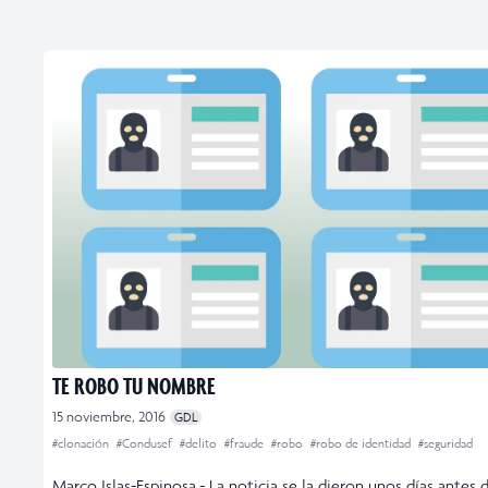
TE ROBO TU NOMBRE
15 noviembre, 2016
GDL
#clonación
#Condusef
#delito
#fraude
#robo
#robo de identidad
#seguridad
Marco Islas-Espinosa.- La noticia se la dieron unos días antes 