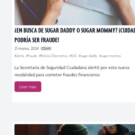
¿EN BUSCA DE SUGAR DADDY O SUGAR MOMMY? ¡CUIDA
PODRÍA SER FRAUDE!
21 marzo, 2024
CDMX
#alerta
#fraude
#Policía Cibernetica
#SSC
#sugar daddy
#sugar mommy
La Secretaría de Seguridad Ciudadana alertó por esta nueva
modalidad para cometer fraudes financieros
Leer más