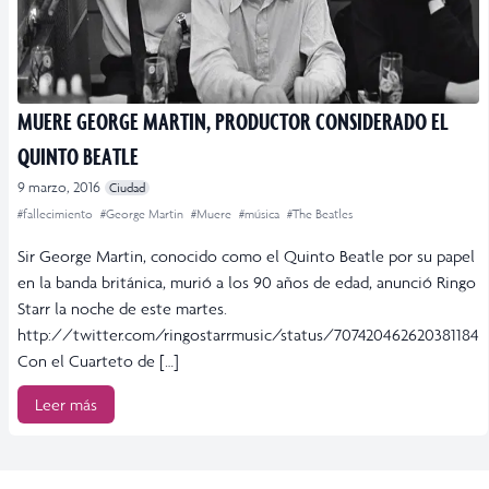
MUERE GEORGE MARTIN, PRODUCTOR CONSIDERADO EL
QUINTO BEATLE
9 marzo, 2016
Ciudad
#fallecimiento
#George Martin
#Muere
#música
#The Beatles
Sir George Martin, conocido como el Quinto Beatle por su papel
en la banda británica, murió a los 90 años de edad, anunció Ringo
Starr la noche de este martes.
http://twitter.com/ringostarrmusic/status/707420462620381184
Con el Cuarteto de […]
Leer más