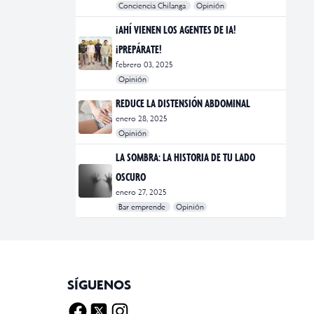
Conciencia Chilanga
Opinión
#bienestar
#Opinión
#Principal
¡AHÍ VIENEN LOS AGENTES DE IA!
¡PREPÁRATE!
febrero 03, 2025
Opinión
#Bar Emprende
#Opinión
#Principal
REDUCE LA DISTENSIÓN ABDOMINAL
enero 28, 2025
Opinión
#bienestar
#Opinión
#Principal
#Salud
LA SOMBRA: LA HISTORIA DE TU LADO
OSCURO
enero 27, 2025
Bar emprende
Opinión
#Bar Emprende
#CDMX
#marketing
SÍGUENOS