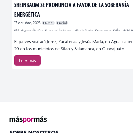
SHEINBAUM SE PRONUNCIA A FAVOR DE LA SOBERANÍA
ENERGÉTICA
17 octubre, 2023
CDMX
Ciudad
#4T
#aguascalientes
#Claudia Sheinbaum
#Jesús María
#Salamanca
#Silao
#ZACA
El jueves visitará Jerez, Zacatecas y Jesús María, en Aguascalien
20 en los municipios de Silao y Salamanca, en Guanajuato
Leer más
SOBRE NOSOTROS