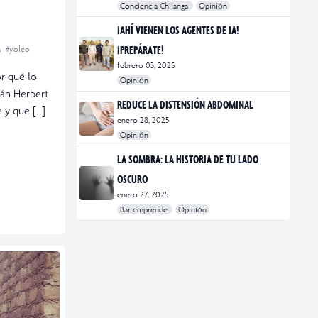
Conciencia Chilanga
Opinión
#bienestar
#Opinión
#Principal
¡AHÍ VIENEN LOS AGENTES DE IA!
¡PREPÁRATE!
a
#yoleo
febrero 03, 2025
r qué lo
Opinión
án Herbert.
#Bar Emprende
#Opinión
#Principal
REDUCE LA DISTENSIÓN ABDOMINAL
 y que […]
enero 28, 2025
Opinión
#bienestar
#Opinión
#Principal
#Salud
LA SOMBRA: LA HISTORIA DE TU LADO
OSCURO
enero 27, 2025
Bar emprende
Opinión
#Bar Emprende
#CDMX
#marketing