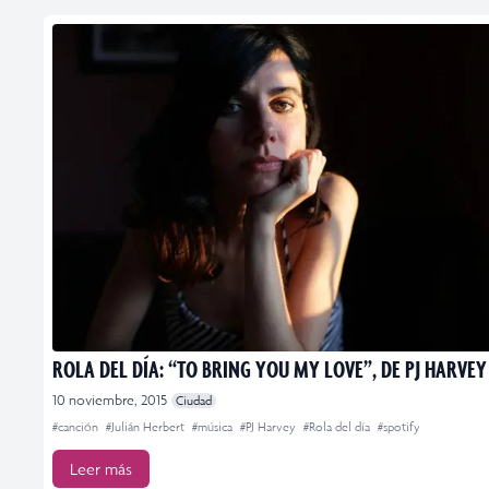
ROLA DEL DÍA: “TO BRING YOU MY LOVE”, DE PJ HARVEY
10 noviembre, 2015
Ciudad
#canción
#Julián Herbert
#música
#PJ Harvey
#Rola del día
#spotify
Leer más