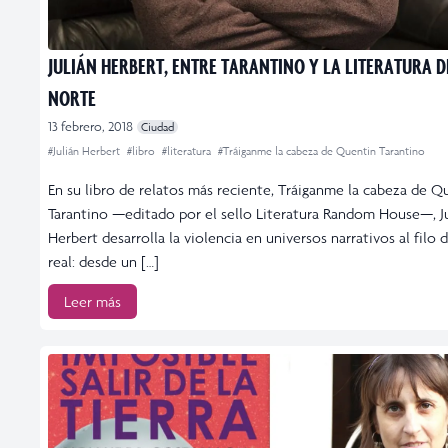
JULIÁN HERBERT, ENTRE TARANTINO Y LA LITERATURA D
NORTE
13 febrero, 2018
Ciudad
#Julián Herbert
#libro
#literatura
#Tráiganme la cabeza de Quentin Tarantino
En su libro de relatos más reciente, Tráiganme la cabeza de Q
Tarantino —editado por el sello Literatura Random House—, J
Herbert desarrolla la violencia en universos narrativos al filo 
real: desde un […]
Leer más