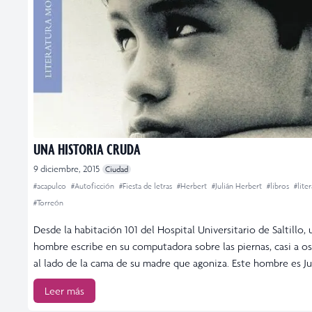
UNA HISTORIA CRUDA
9 diciembre, 2015
Ciudad
#acapulco
#Autoficción
#Fiesta de letras
#Herbert
#Julián Herbert
#libros
#lite
#Torreón
Desde la habitación 101 del Hospital Universitario de Saltillo, 
hombre escribe en su computadora sobre las piernas, casi a os
al lado de la cama de su madre que agoniza. Este hombre es Jul
Leer más