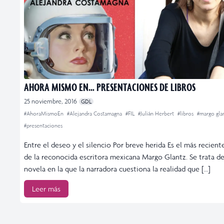
AHORA MISMO EN… PRESENTACIONES DE LIBROS
25 noviembre, 2016
GDL
#AhoraMismoEn
#Alejandra Costamagna
#FIL
#Julián Herbert
#libros
#margo gla
#presentaciones
Entre el deseo y el silencio Por breve herida Es el más reciente
de la reconocida escritora mexicana Margo Glantz. Se trata d
novela en la que la narradora cuestiona la realidad que […]
Leer más