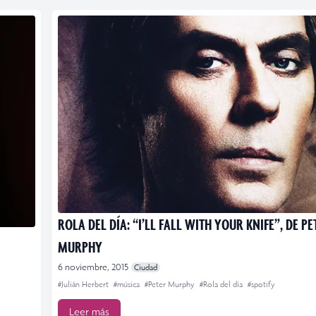
ROLA DEL DÍA: “I’LL FALL WITH YOUR KNIFE”, DE PE
MURPHY
6 noviembre, 2015
Ciudad
#Julián Herbert
#música
#Peter Murphy
#Rola del día
#spotify
Leer más