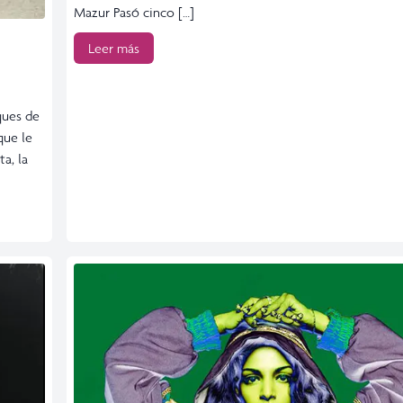
Mazur Pasó cinco […]
Leer más
ques de
que le
a, la