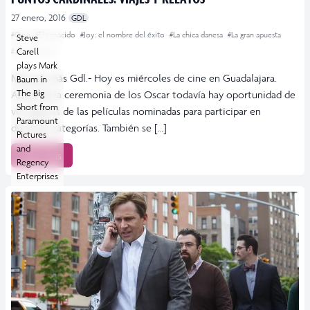
27 enero, 2016
GDL
#Cine
#El renacido
#Joy: el nombre del éxito
#La chica danesa
#La gran apuesta
Steve
Carell
#saint laurent
plays Mark
Más por más Gdl.- Hoy es miércoles de cine en Guadalajara.
Baum in
The Big
Antes de la ceremonia de los Oscar todavía hay oportunidad de
Short from
ver algunas de las películas nominadas para participar en
Paramount
distintas categorías. También se […]
Pictures
and
Leer más
Regency
Enterprises