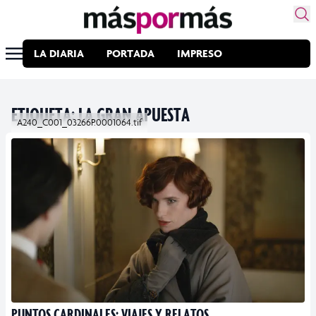
LA DIARIA
PORTADA
IMPRESO
ETIQUETA:
LA GRAN APUESTA
A240_C001_03266P.0001064.tif
PUNTOS CARDINALES: VIAJES Y RELATOS