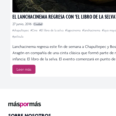
EL LANCHACINEMA REGRESA CON ‘EL LIBRO DE LA SELVA
27 junio, 2016
Ciudad
#chapultepec
#Cine
#El libro de la selva
#lagocinema
#lanchacinema
#layo may
#película
Lanchacinema regresa este fin de semana a Chapultepec y Bo
Aragón en compañía de una cinta clásica que formó parte de 
infancia: El libro de la selva. El evento comenzará en punto de
Leer más
SOBRE NOSOTROS