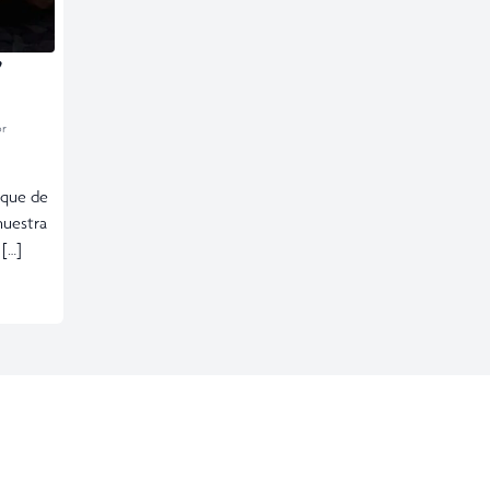
’
or
sque de
nuestra
 […]