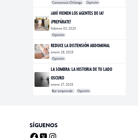
Conciencia Chilanga
Opinión
#bienestar
#Opinión
#Principal
¡AHÍ VIENEN LOS AGENTES DE IA!
¡PREPÁRATE!
febrero 03, 2025
Opinión
#Bar Emprende
#Opinión
#Principal
REDUCE LA DISTENSIÓN ABDOMINAL
enero 28, 2025
Opinión
#bienestar
#Opinión
#Principal
#Salud
LA SOMBRA: LA HISTORIA DE TU LADO
OSCURO
enero 27, 2025
Bar emprende
Opinión
#Bar Emprende
#CDMX
#marketing
SÍGUENOS