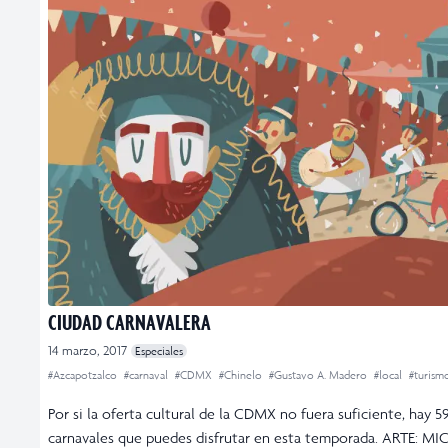
CIUDAD CARNAVALERA
14 marzo, 2017
Especiales
#Azcapotzalco
#carnaval
#CDMX
#Chinelo
#Gustavo A. Madero
#local
#turism
Por si la oferta cultural de la CDMX no fuera suficiente, hay 5
carnavales que puedes disfrutar en esta temporada. ARTE: MI