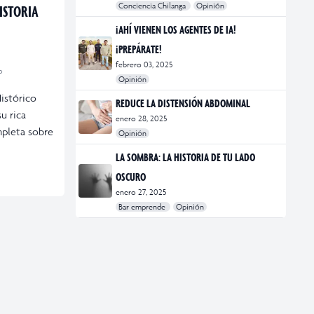
Conciencia Chilanga
Opinión
ISTORIA
#bienestar
#Opinión
#Principal
¡AHÍ VIENEN LOS AGENTES DE IA!
¡PREPÁRATE!
febrero 03, 2025
o
Opinión
#Bar Emprende
#Opinión
#Principal
Histórico
REDUCE LA DISTENSIÓN ABDOMINAL
u rica
enero 28, 2025
mpleta sobre
Opinión
#bienestar
#Opinión
#Principal
#Salud
LA SOMBRA: LA HISTORIA DE TU LADO
OSCURO
enero 27, 2025
Bar emprende
Opinión
#Bar Emprende
#CDMX
#marketing