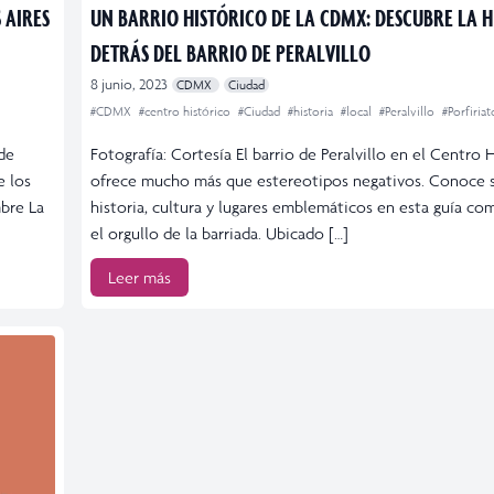
 AIRES
UN BARRIO HISTÓRICO DE LA CDMX: DESCUBRE LA H
DETRÁS DEL BARRIO DE PERALVILLO
8 junio, 2023
CDMX
Ciudad
#CDMX
#centro histórico
#Ciudad
#historia
#local
#Peralvillo
#Porfiriat
 de
Fotografía: Cortesía El barrio de Peralvillo en el Centro 
e los
ofrece mucho más que estereotipos negativos. Conoce s
mbre La
historia, cultura y lugares emblemáticos en esta guía co
el orgullo de la barriada. Ubicado […]
Leer más