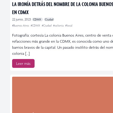
LA IRONÍA DETRÁS DEL NOMBRE DE LA COLONIA BUENOS
EN CDMX
22 junio, 2023
CDMX
Ciudad
#Buenos Aires
#CDMX
#Ciudad
#colonia
#local
Fotografía: cortesía La colonia Buenos Aires, centro de venta
refacciones más grande en la CDMX, es conocida como uno d
barrios bravos de la capital. Un pasado insólito detrás del no
colonia […]
Leer más