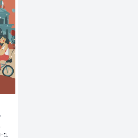
o
9
CHEL