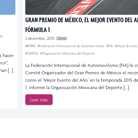
GRAN PREMIO DE MÉXICO, EL MEJOR EVENTO DEL A
FÓRMULA 1
de
2 diciembre, 2015
CDMX
##GPM
#Federación Internacional de Automovilismo
#FIA
#Mejor Evento
#OMDAI
#Organización Mexicana del Deporte
s hacer
cir”,
La Federación Internacional de Automovilismo (FIA) le o
han […]
Comité Organizador del Gran Premio de México el reco
como el ‘Mejor Evento del Año’ en la temporada 2015 d
1, informó la Organización Mexicana del Deporte […]
Leer más