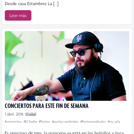
Desde casa Estambres La […]
Leer más
CONCIERTOS PARA ESTE FIN DE SEMANA
1 abril, 2016
Ciudad
#conciertos
#El Kanka
#Puntos
#puntos cardinales
#Puntoscardinales
#rey pila
Es principio de mes, la quincena ya está en los bolsillos y toca