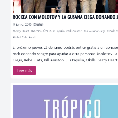
ROCKEA CON MOLOTOV Y LA GUSANA CIEGA DONANDO 
17 junio, 2016
Ciudad
#Beaty Heart
#DONACIÓN
#Elis Paprika
#Kill Aniston
#La Gusana Ciega
#Molot
#Rebel Cats
#rock
El próximo jueves 23 de junio podrás entrar gratis a un concie
rock donando sangre para ayudar a otra personas. Molotov, L
Ciega, Rebel Cats, Kill Aniston, Elis Paprika, Okills, Beaty Heart
Leer más