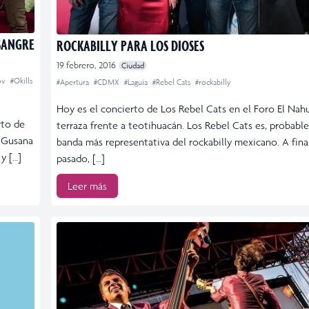
SANGRE
ROCKABILLY PARA LOS DIOSES
19 febrero, 2016
Ciudad
ov
#Okills
#Apertura
#CDMX
#Laguía
#Rebel Cats
#rockabilly
Hoy es el concierto de Los Rebel Cats en el Foro El Nahu
rto de
terraza frente a teotihuacán. Los Rebel Cats es, probabl
a Gusana
banda más representativa del rockabilly mexicano. A fina
 y […]
pasado, […]
Leer más