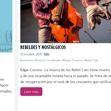
REBELDES Y NOSTÁLGICOS
12 octubre, 2015
GDL
#concierto
#Festival Coordenada
#Parque Trasloma
#Rebel Cats
Édgar Corona.- La música de los Rebel Cats tiene mucho 
y de una incansable mirada hacia el pasado. Se trata de 
 en
de recuperación por el rock de los cincuenta que ratifica
 hacer
firmados
Leer más