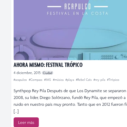
AHORA MISMO: FESTIVAL TRÓPICO
4 diciembre, 2015
Ciudad
#acapulco
#Compass
#IMS
#música
#playa
#Rebel Cats
#rey pila
#Trópico
Synthpop Rey Pila Después de que Los Dynamite se separaron
2008, su líder, Diego Solórzano, fundó Rey Pila, que empezó a
ruido en nuestro país muy pronto. Tanto que en 2012 fueron 
[…]
Leer más