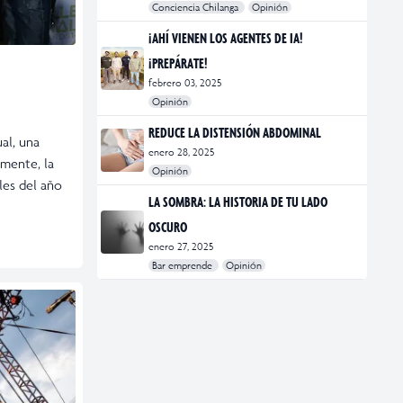
Conciencia Chilanga
Opinión
#bienestar
#Opinión
#Principal
¡AHÍ VIENEN LOS AGENTES DE IA!
¡PREPÁRATE!
febrero 03, 2025
Opinión
#Bar Emprende
#Opinión
#Principal
REDUCE LA DISTENSIÓN ABDOMINAL
al, una
enero 28, 2025
emente, la
Opinión
les del año
#bienestar
#Opinión
#Principal
#Salud
LA SOMBRA: LA HISTORIA DE TU LADO
OSCURO
enero 27, 2025
Bar emprende
Opinión
#Bar Emprende
#CDMX
#marketing