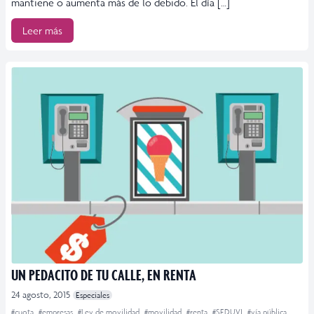
mantiene o aumenta más de lo debido. El día […]
Leer más
UN PEDACITO DE TU CALLE, EN RENTA
24 agosto, 2015
Especiales
#cuota
#empresas
#Ley de movilidad
#movilidad
#renta
#SEDUVI
#vía pública