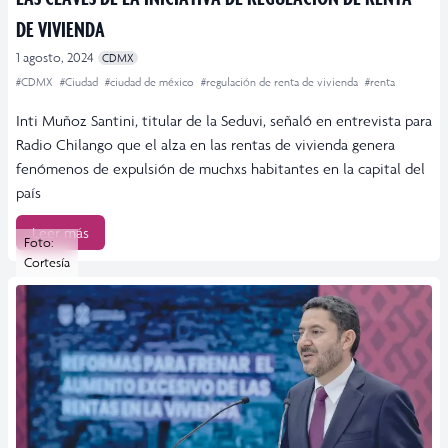
DE VIVIENDA
1 agosto, 2024
CDMX
#CDMX
#Ciudad
#ciudad de méxico
#regulación de renta de vivienda
#renta
Inti Muñoz Santini, titular de la Seduvi, señaló en entrevista para
Radio Chilango que el alza en las rentas de vivienda genera
fenómenos de expulsión de muchxs habitantes en la capital del
país
Leer más
Foto:
Cortesía