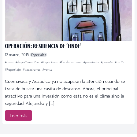
OPERACIÓN: RESIDENCIA DE ‘FINDE’
12 marzo, 2015
Especiales
#casas
#departamentos
#Especiales
#fin de semana
#provincia
#puente
#renta
#Reportaje
#vacaciones
#venta
Cuernavaca y Acapulco ya no acaparan la atención cuando se
trata de buscar una casita de descanso. Ahora, el principal
atractivo para una inversión como ésta no es el clima sino la
seguridad. Alejandra y […]
Leer más