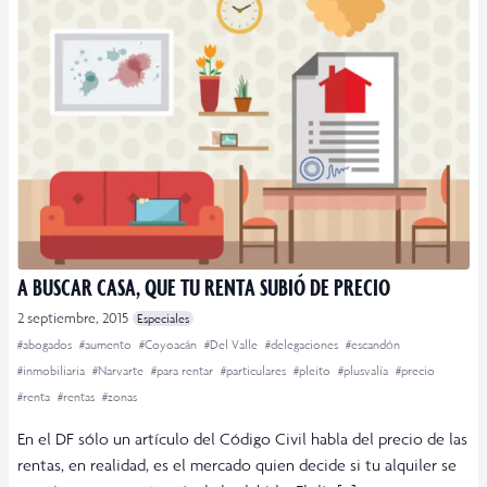
A BUSCAR CASA, QUE TU RENTA SUBIÓ DE PRECIO
2 septiembre, 2015
Especiales
#abogados
#aumento
#Coyoacán
#Del Valle
#delegaciones
#escandón
#inmobiliaria
#Narvarte
#para rentar
#particulares
#pleito
#plusvalía
#precio
#renta
#rentas
#zonas
En el DF sólo un artículo del Código Civil habla del precio de las
rentas, en realidad, es el mercado quien decide si tu alquiler se