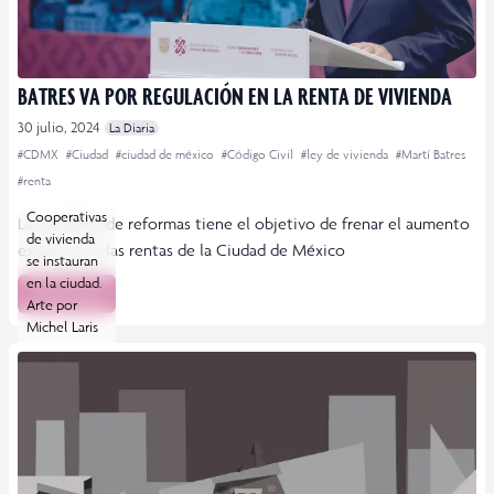
BATRES VA POR REGULACIÓN EN LA RENTA DE VIVIENDA
30 julio, 2024
La Diaria
#CDMX
#Ciudad
#ciudad de méxico
#Código Civil
#ley de vivienda
#Martí Batres
#renta
Cooperativas
La iniciativa de reformas tiene el objetivo de frenar el aumento
de vivienda
excesivo en las rentas de la Ciudad de México
se instauran
en la ciudad.
Leer más
Arte por
Michel Laris