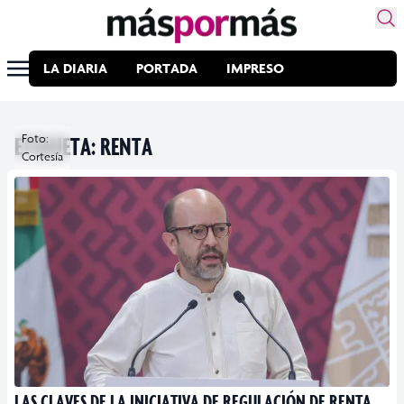
LA DIARIA
PORTADA
IMPRESO
ETIQUETA:
Foto:
RENTA
Cortesía
LAS CLAVES DE LA INICIATIVA DE REGULACIÓN DE RENTA