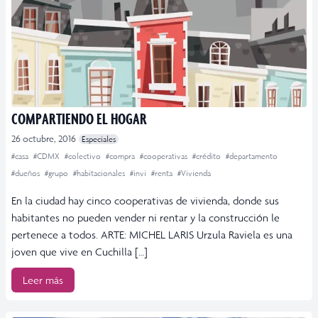
COMPARTIENDO EL HOGAR
26 octubre, 2016
Especiales
#casa
#CDMX
#colectivo
#compra
#cooperativas
#crédito
#departamento
#dueños
#grupo
#habitacionales
#invi
#renta
#Vivienda
En la ciudad hay cinco cooperativas de vivienda, donde sus
habitantes no pueden vender ni rentar y la construcción le
pertenece a todos. ARTE: MICHEL LARIS Urzula Raviela es una
joven que vive en Cuchilla […]
Leer más