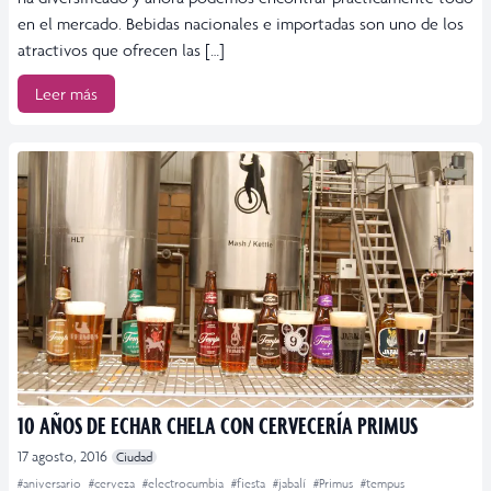
en el mercado. Bebidas nacionales e importadas son uno de los
atractivos que ofrecen las […]
Leer más
10 AÑOS DE ECHAR CHELA CON CERVECERÍA PRIMUS
17 agosto, 2016
Ciudad
#aniversario
#cerveza
#electrocumbia
#fiesta
#jabalí
#Primus
#tempus