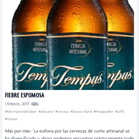
FIEBRE ESPUMOSA
1 febrero, 2017
GDL
#Adversariosdelsabor
#artesanal
#cerveza
#Goose Island
#Hoegaarden
#Leffe
#tempus
Más por más.- La euforia por las cervezas de corte artesanal se
ha diversificado y ahora podemos encontrar prácticamente todo