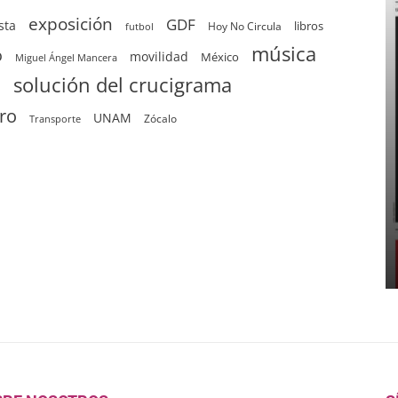
exposición
GDF
sta
Hoy No Circula
libros
futbol
música
o
movilidad
México
Miguel Ángel Mancera
solución del crucigrama
d
tro
UNAM
Zócalo
Transporte