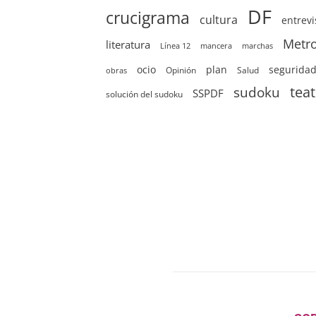
DF
crucigrama
cultura
entrevi
Metr
literatura
Línea 12
mancera
marchas
ocio
plan
segurida
Opinión
Salud
obras
sudoku
tea
SSPDF
solución del sudoku