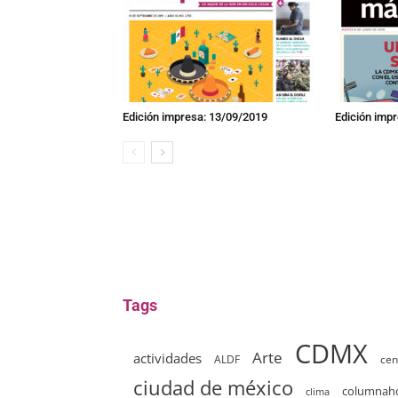
Edición impresa: 13/09/2019
Edición imp
Tags
CDMX
Arte
actividades
ALDF
cen
ciudad de méxico
columna
clima