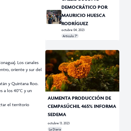
DEMOCRÁTICO POR
MAURICIO HUESCA
RODRÍGUEZ
octubre 04, 2023
Articulo 7°
#Caleidoscopio democrático
#CDMX
#cultura cívica
#IECM
Conagua). Los canales
ntro, oriente y sur del
catán y Quintana Roo.
s a los 40°C y un
AUMENTA PRODUCCIÓN DE
tar el territorio
CEMPASÚCHIL 465% INFORMA
SEDEMA
octubre 13, 2023
La Diaria