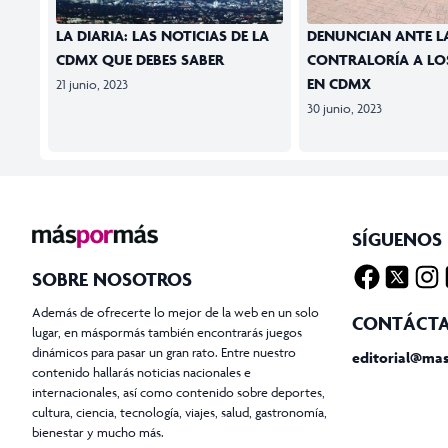
LA DIARIA: LAS NOTICIAS DE LA
DENUNCIAN ANTE L
CDMX QUE DEBES SABER
CONTRALORÍA A LOS
EN CDMX
21 junio, 2023
30 junio, 2023
SÍGUENOS
SOBRE NOSOTROS
Facebook
Twitter X
Insta
T
Además de ofrecerte lo mejor de la web en un solo
CONTÁCT
lugar, en máspormás también encontrarás juegos
dinámicos para pasar un gran rato. Entre nuestro
editorial@ma
contenido hallarás noticias nacionales e
internacionales, así como contenido sobre deportes,
cultura, ciencia, tecnología, viajes, salud, gastronomía,
bienestar y mucho más.