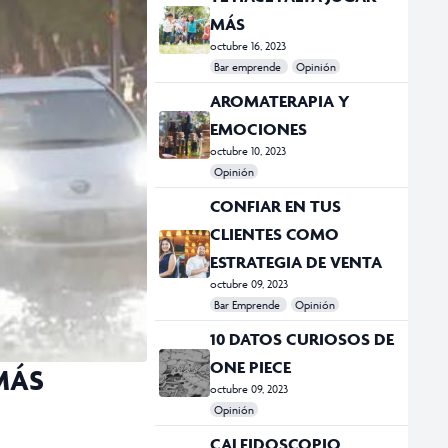
MÁS
octubre 16, 2023
Bar emprende
Opinión
#Bar Emprende
#CDMX
#Ciudad
AROMATERAPIA Y
EMOCIONES
octubre 10, 2023
Opinión
#Opinión
CONFIAR EN TUS
CLIENTES COMO
ESTRATEGIA DE VENTA
octubre 09, 2023
Bar Emprende
Opinión
#Academia Esgrima México
#Ciudad
#Emprendedor
#india
#Opinión
#UnDosTres
10 DATOS CURIOSOS DE
ONE PIECE
MÁS
octubre 09, 2023
Opinión
#anime
#Dragon Ball Z
#L de Logar
#Naruto
#One Piece
#Opinión
CALEIDOSCOPIO