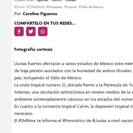
#Clavin
#CONAGUA
#Huracanes
#tropical
#Valle de México
Por:
Carolina Figueroa
COMPÁRTELO EN TUS REDES...
Fotografía cortesía
Lluvias fuertes afectarán a varios estados de México este miér
de baja presión asociados con la humedad de ambos litorales ge
país, incluyendo el Valle de México.
La onda tropical número 12, ubicada frente a la Península de 
Además, una circulación anticiclónica en niveles medios de la
ambiente extremadamente caluroso en los estados del noroeste
En cuanto a la tormenta tropical Calvin, la depresión tropical tr
mexicano.
El
#SMNmx
te informa el
#Pronóstico
de
#Lluvias
a nivel nacion