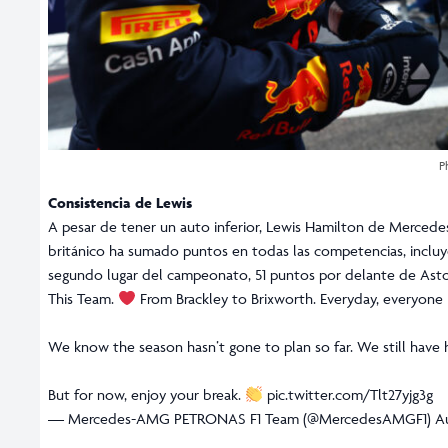
P
Consistencia de Lewis
A pesar de tener un auto inferior, Lewis Hamilton de Mercede
británico ha sumado puntos en todas las competencias, inclu
segundo lugar del campeonato, 51 puntos por delante de Asto
This Team.
From Brackley to Brixworth. Everyday, everyone h
We know the season hasn’t gone to plan so far. We still have ha
But for now, enjoy your break.
pic.twitter.com/Tlt27yjg3g
— Mercedes-AMG PETRONAS F1 Team (@MercedesAMGF1)
A