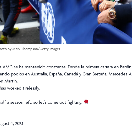
hoto by Mark Thompson/Getty Images
s-AMG se ha mantenido constante. Desde la primera carrera en Baréin h
yendo podios en Australia, España, Canadá y Gran Bretaña. Mercedes-
n Martin.
as worked tirelessly.
lf a season left, so let’s come out fighting.
ugust 4, 2023