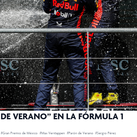
 DE VERANO” EN LA FÓRMULA 1
#Gran Premio de México
#Max Verstappen
#Parón de Verano
#Sergio Pérez