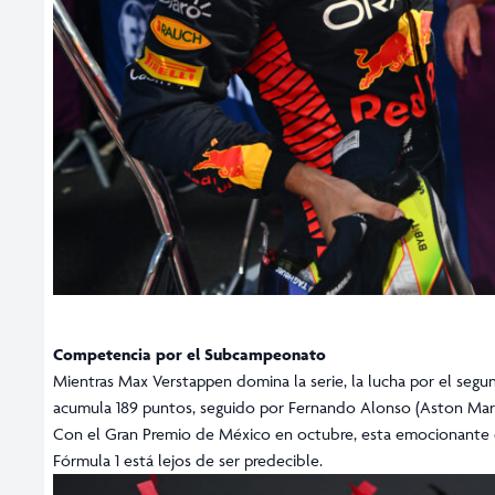
Competencia por el Subcampeonato
Mientras Max Verstappen domina la serie, la lucha por el segun
acumula 189 puntos, seguido por Fernando Alonso (Aston Martin
Con el Gran Premio de México en octubre, esta emocionante
Fórmula 1 está lejos de ser predecible.