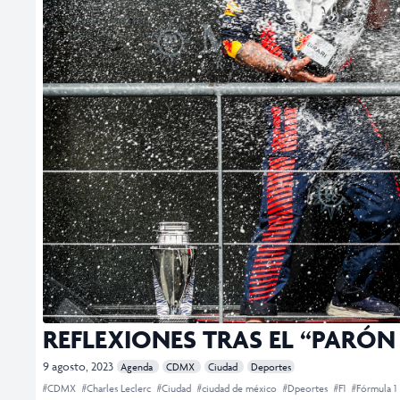
REFLEXIONES TRAS EL “PARÓN
9 agosto, 2023
Agenda
CDMX
Ciudad
Deportes
#CDMX
#Charles Leclerc
#Ciudad
#ciudad de méxico
#Dpeortes
#F1
#Fórmula 1