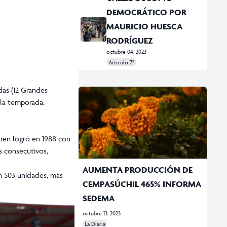
DEMOCRÁTICO POR
MAURICIO HUESCA
RODRÍGUEZ
octubre 04, 2023
Articulo 7°
#Caleidoscopio democrático
#CDMX
#cultura cívica
#IECM
das (12 Grandes
 la temporada,
aren logró en 1988 con
s consecutivos,
AUMENTA PRODUCCIÓN DE
n 503 unidades, más
CEMPASÚCHIL 465% INFORMA
SEDEMA
octubre 13, 2023
La Diaria