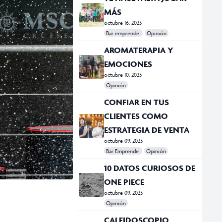
MÁS
octubre 16, 2023
Bar emprende
Opinión
#Bar Emprende
#CDMX
#Ciudad
AROMATERAPIA Y
EMOCIONES
octubre 10, 2023
Opinión
#Opinión
CONFIAR EN TUS
CLIENTES COMO
ESTRATEGIA DE VENTA
octubre 09, 2023
Bar Emprende
Opinión
#Academia Esgrima México
#Ciudad
#Emprendedor
#india
#Opinión
#UnDosTres
10 DATOS CURIOSOS DE
ONE PIECE
octubre 09, 2023
Opinión
#anime
#Dragon Ball Z
#L de Logar
#Naruto
#One Piece
#Opinión
CALEIDOSCOPIO