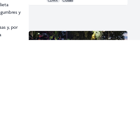
LIBROS DE LA SEP “ABREN TEMAS” AL
s de origen
CONOCIMIENTO DE LAS INFANCIAS, DICE
SHEINBAUM
agosto 03, 2023
 es
CDMX
Ciudad
dieta
legumbres y
as y, por
a
on Falafel,
on Andrés,
“BAJAMOS 58% LOS DELITOS DE ALTO
IMPACTO”: CLAUDIA SHEINBAUM