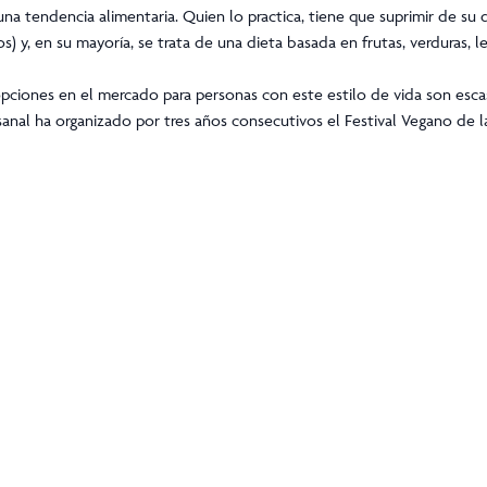
róximos 13, 14 y 15 de julio la cuarta edición del Festival Vegano de la
tas que quieran probar la variedad y sabor de la comida sin producto
amente una forma de alimentación. Se trata de un estilo de vida que
a tendencia alimentaria. Quien lo practica, tiene que suprimir de su 
) y, en su mayoría, se trata de una dieta basada en frutas, verduras, 
opciones en el mercado para personas con este estilo de vida son escas
anal ha organizado por tres años consecutivos el Festival Vegano de l
festival gastronómico.
ntes, entre las que destacan pizzas, tamales, falafel, tacos de canasta,
as.
 Pizza paraíso, Hierba buena, New York Fucking Pizza, Manos de Maíz, D
, Quimera Vegan Feast, Krisnaks, Gurshaa, Portal de luna, Oaxacacao, D
ikaorgánika, entre otros.
nde se realizará el festival, visita su evento en Facebook: