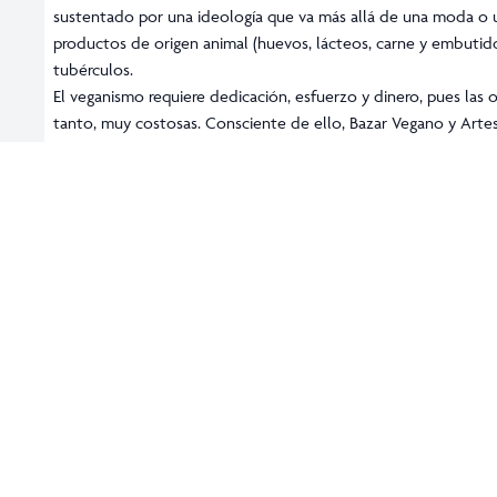
Para todos los amantes de la comida vegana, llega durante los p
Hamburguesa y Snacks, un evento para todos aquellos entusias
animal.
Desde hace bastante tiempo, el veganismo ha sido más que sol
sustentado por una ideología que va más allá de una moda o un
productos de origen animal (huevos, lácteos, carne y embutidos
tubérculos.
El veganismo requiere dedicación, esfuerzo y dinero, pues las 
tanto, muy costosas. Consciente de ello, Bazar Vegano y Artes
Hamburguesa y Snacks, en el que se tiene una nueva oferta de 
En esta, su cuarta edición, tendrán más de 30 propuestas difere
hamburguesas, ensaladas, lasañas, pasteles y más delicias vegan
Algunos de los restaurantes que participarán en el evento son
Veguísima, Verde betún, Vegetamal, Nantli, Taquitos de flores
Almon, Nantlimalitos, Decisión personal, Cihuatl, Veffiewok, Zu
Si quieres más información o conocer la ubicación exacta de do
facebook.com/events/1105956672880086
FB: BazarVeganoyArtesanal